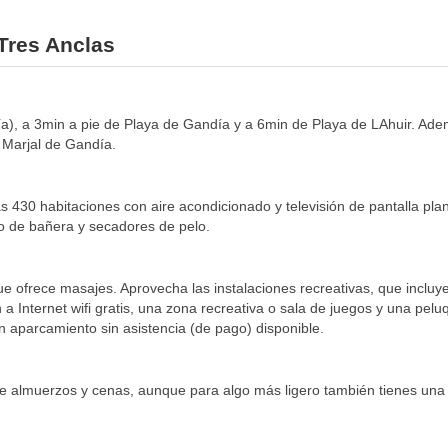
 Tres Anclas
ía), a 3min a pie de Playa de Gandía y a 6min de Playa de LAhuir. Ade
 Marjal de Gandía.
s 430 habitaciones con aire acondicionado y televisión de pantalla plan
sto de bañera y secadores de pelo.
ue ofrece masajes. Aprovecha las instalaciones recreativas, que incluyen
Internet wifi gratis, una zona recreativa o sala de juegos y una peluqu
un aparcamiento sin asistencia (de pago) disponible.
e almuerzos y cenas, aunque para algo más ligero también tienes una ca