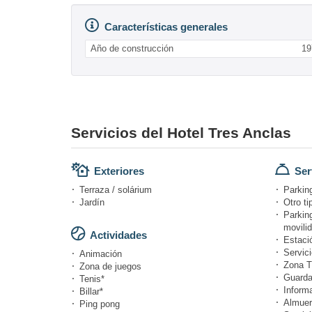
Características generales
Año de construcción
19
Servicios del Hotel Tres Anclas
Exteriores
Ser
Terraza / solárium
Parking
Jardín
Otro ti
Parkin
movili
Actividades
Estació
Servici
Animación
Zona T
Zona de juegos
Guarda
Tenis*
Informa
Billar*
Almuer
Ping pong