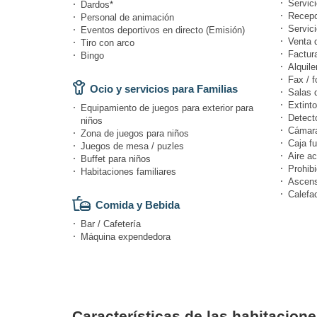
Servici
Dardos*
Recepc
Personal de animación
Servic
Eventos deportivos en directo (Emisión)
Venta 
Tiro con arco
Factur
Bingo
Alquile
Fax / f
Ocio y servicios para Familias
Salas 
Extinto
Equipamiento de juegos para exterior para
Detect
niños
Cámara
Zona de juegos para niños
Caja fu
Juegos de mesa / puzles
Aire a
Buffet para niños
Prohibi
Habitaciones familiares
Ascens
Calefa
Comida y Bebida
Bar / Cafetería
Máquina expendedora
Características de las habitacion