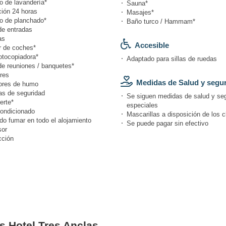
o de lavandería*
Sauna*
ión 24 horas
Masajes*
io de planchado*
Baño turco / Hammam*
de entradas
as
Accesible
r de coches*
otocopiadora*
Adaptado para sillas de ruedas
de reuniones / banquetes*
res
Medidas de Salud y segu
ores de humo
s de seguridad
Se siguen medidas de salud y se
erte*
especiales
condicionado
Mascarillas a disposición de los c
do fumar en todo el alojamiento
Se puede pagar sin efectivo
or
cción
es Hotel Tres Anclas