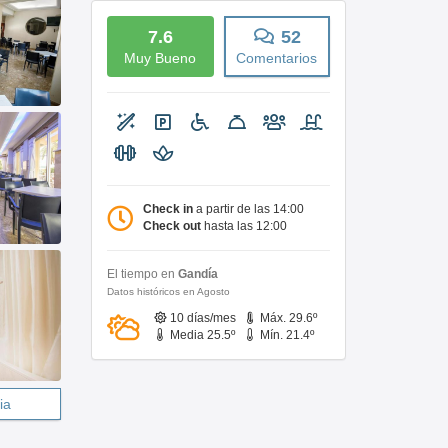
7.6
52
Muy Bueno
Comentarios
Check in
a partir de las 14:00
Check out
hasta las 12:00
El tiempo en
Gandía
Datos históricos en Agosto
10 días/mes
Máx. 29.6º
Media 25.5º
Mín. 21.4º
ia