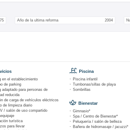
75
Año de la ultima reforma
2004
N
vicios
Piscina
 en el establecimiento
Piscina infantil
po de parking
Tumbonas/sillas de playa
g adaptado para personas de
Sombrillas
dad reducida
n de carga de vehículos eléctricos
Bienestar
o de limpieza diario
V / salón de uso compartido
Gimnasio*
equipaje
Spa / Centro de Bienestar*
ción turística
Peluquería / salón de belleza
zos para llevar
Bañera de hidromasaje / jacuzzi*