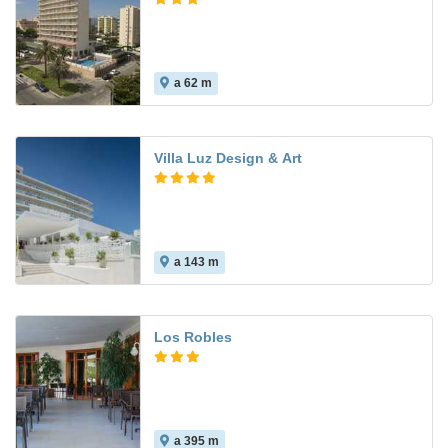
a 62 m
7.5
Villa Luz Design & Art
a 143 m
9.1
Los Robles
a 395 m
7.6