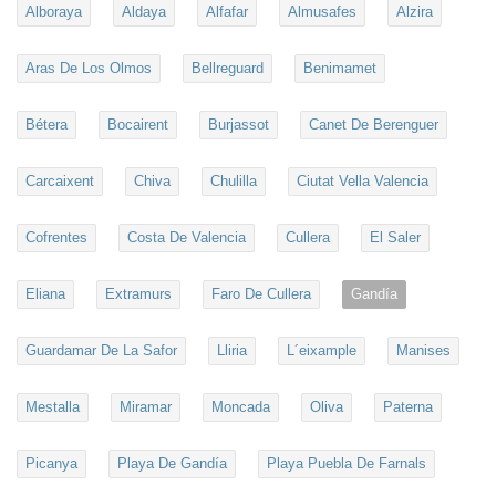
Alboraya
Aldaya
Alfafar
Almusafes
Alzira
Aras De Los Olmos
Bellreguard
Benimamet
Bétera
Bocairent
Burjassot
Canet De Berenguer
Carcaixent
Chiva
Chulilla
Ciutat Vella Valencia
Cofrentes
Costa De Valencia
Cullera
El Saler
Eliana
Extramurs
Faro De Cullera
Gandía
Guardamar De La Safor
Lliria
L´eixample
Manises
Mestalla
Miramar
Moncada
Oliva
Paterna
Picanya
Playa De Gandía
Playa Puebla De Farnals