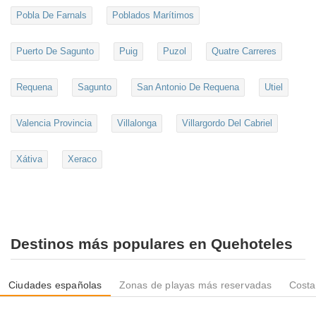
Pobla De Farnals
Poblados Marítimos
Puerto De Sagunto
Puig
Puzol
Quatre Carreres
Requena
Sagunto
San Antonio De Requena
Utiel
Valencia Provincia
Villalonga
Villargordo Del Cabriel
Xátiva
Xeraco
Destinos más populares en Quehoteles
Ciudades españolas
Zonas de playas más reservadas
Costa