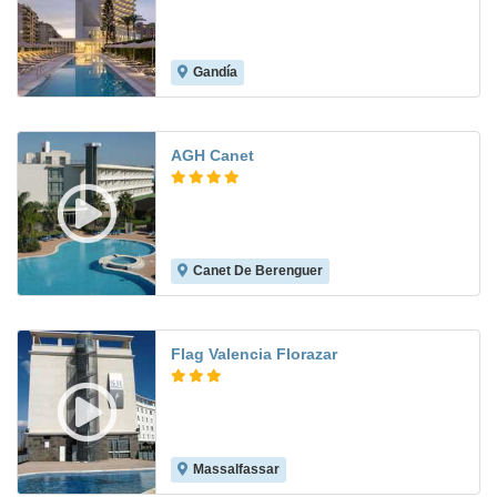
Gandía
8.3
AGH Canet
Canet De Berenguer
8.3
Flag Valencia Florazar
Massalfassar
7.9