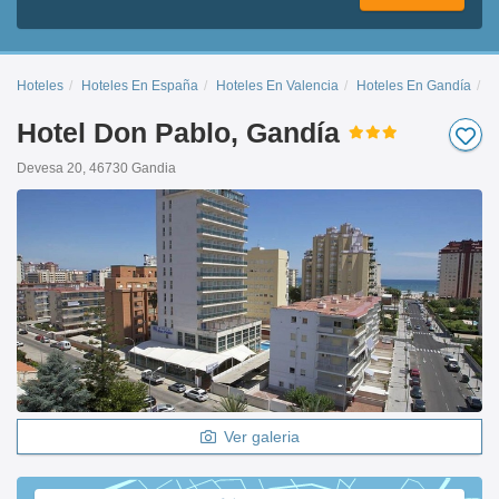
Hoteles
Hoteles En España
Hoteles En Valencia
Hoteles En Gandía
H
Hotel Don Pablo, Gandía
Devesa 20, 46730 Gandia
Ver galeria