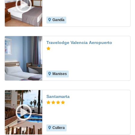
Gandía
8.6
Travelodge Valencia Aeropuerto
Manises
7.6
Santamarta
Cullera
8.5