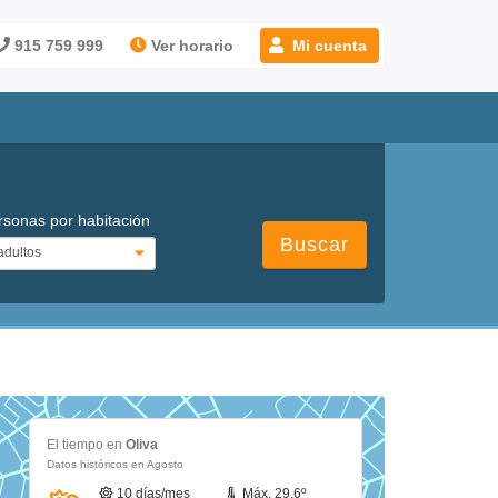
915 759 999
Ver horario
Mi cuenta
rsonas por habitación
Buscar
El tiempo en
Oliva
Datos históricos en Agosto
10 días/mes
Máx. 29.6º