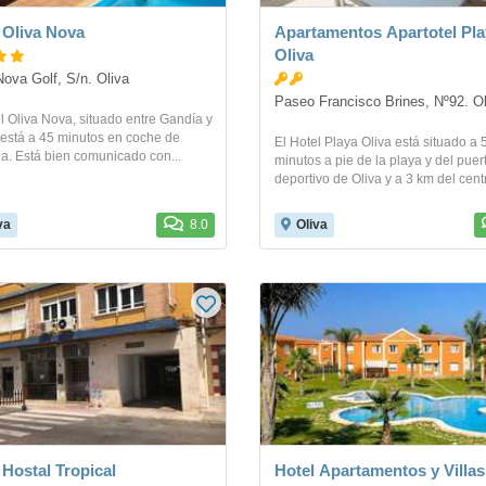
 Oliva Nova
Apartamentos Apartotel Pla
Oliva
Nova Golf, S/n. Oliva
Paseo Francisco Brines, Nº92. Ol
l Oliva Nova, situado entre Gandía y
 está a 45 minutos en coche de
El Hotel Playa Oliva está situado a 
a. Está bien comunicado con...
minutos a pie de la playa y del puer
deportivo de Oliva y a 3 km del centr
va
8.0
Oliva
 Hostal Tropical
Hotel Apartamentos y Villas