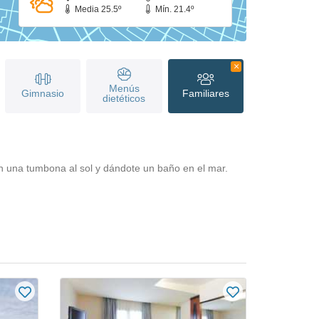
Media 25.5º
Mín. 21.4º
Menús
Gimnasio
Familiares
dietéticos
en una tumbona al sol y dándote un baño en el mar.