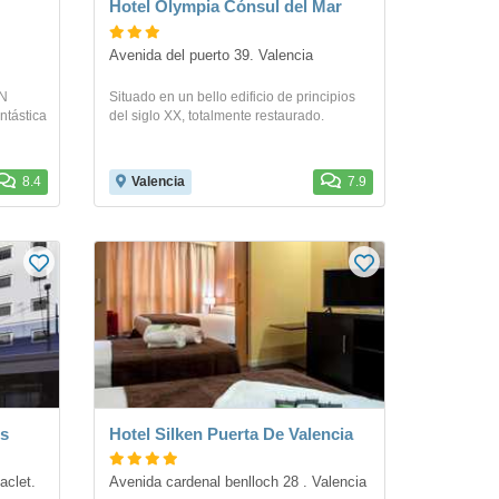
Hotel Olympia Cónsul del Mar
Avenida del puerto 39. Valencia
ON
Situado en un bello edificio de principios
ntástica
del siglo XX, totalmente restaurado.
8.4
Valencia
7.9
es
Hotel Silken Puerta De Valencia
clet. 
Avenida cardenal benlloch 28 . Valencia