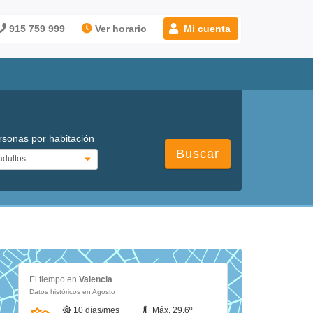
915 759 999
Ver horario
Mi cuenta
rsonas por habitación
Buscar
El tiempo en
Valencia
Datos históricos en Agosto
10 días/mes
Máx. 29.6º