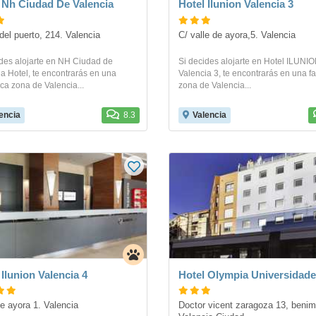
 Nh Ciudad De Valencia
Hotel Ilunion Valencia 3
del puerto, 214. Valencia
C/ valle de ayora,5. Valencia
ides alojarte en NH Ciudad de
Si decides alojarte en Hotel ILUNI
a Hotel, te encontrarás en una
Valencia 3, te encontrarás en una fa
ica zona de Valencia...
zona de Valencia...
encia
8.3
Valencia
 Ilunion Valencia 4
Hotel Olympia Universidad
de ayora 1. Valencia
Doctor vicent zaragoza 13, benima