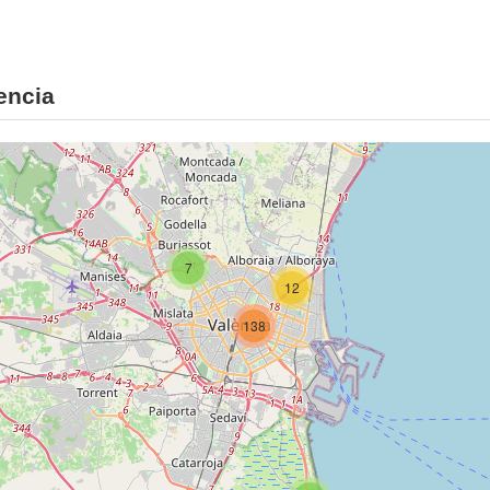
encia
7
12
138