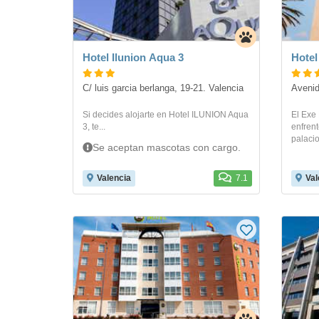
Hotel Ilunion Aqua 3
Hotel
C/ luis garcia berlanga, 19-21. Valencia
Avenid
Si decides alojarte en Hotel ILUNION Aqua
El Exe
3, te...
enfrent
palacio
Se aceptan mascotas con cargo.
Valencia
7.1
Val