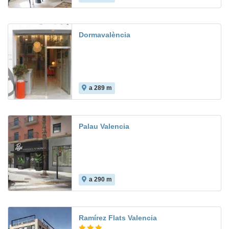
Dormavalència
a 289 m
8.0
Palau Valencia
a 290 m
Ramírez Flats Valencia