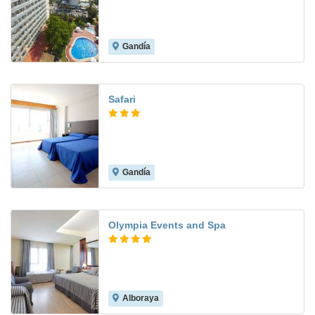
Gandía
7.6
Safari
Gandía
7.6
Olympia Events and Spa
Alboraya
8.5