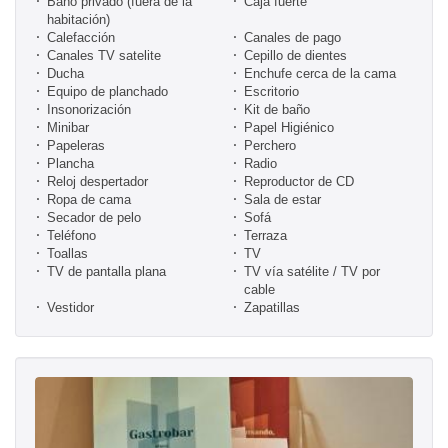
Baño privado (fuera de la
Caja fuerte
habitación)
Calefacción
Canales de pago
Canales TV satelite
Cepillo de dientes
Ducha
Enchufe cerca de la cama
Equipo de planchado
Escritorio
Insonorización
Kit de baño
Minibar
Papel Higiénico
Papeleras
Perchero
Plancha
Radio
Reloj despertador
Reproductor de CD
Ropa de cama
Sala de estar
Secador de pelo
Sofá
Teléfono
Terraza
Toallas
TV
TV de pantalla plana
TV vía satélite / TV por
cable
Vestidor
Zapatillas