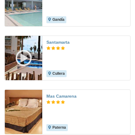
Gandía
9.2
Santamarta
Cullera
8.5
Mas Camarena
Paterna
8.4