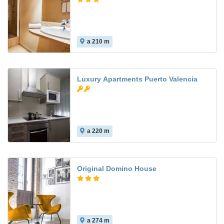
a 210 m
7.7
Luxury Apartments Puerto Valencia
a 220 m
8.9
Original Domino House
a 274 m