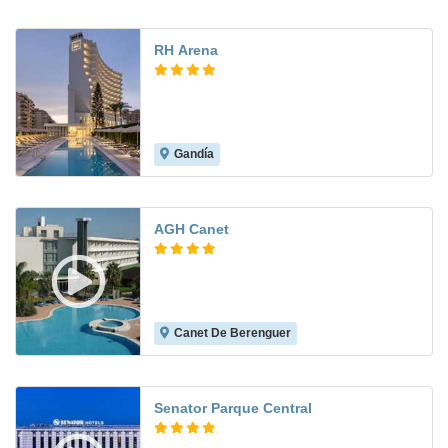
RH Arena
Gandía
8.3
AGH Canet
Canet De Berenguer
8.3
Senator Parque Central