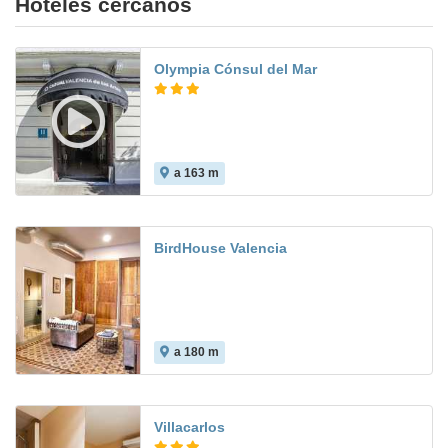
Hoteles cercanos
Olympia Cónsul del Mar
a 163 m
7.9
BirdHouse Valencia
a 180 m
Villacarlos