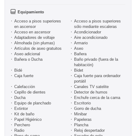
Equipamiento
Acceso a pisos superiores
Acceso a pisos superiores
en ascensor
sólo mediante escaleras
Acceso en ascensor
Acondicionador
Adaptadores de voltaje
Aire acondicionado
Almohada (sin plumas)
Armario
Artículos de aseo gratuitos
Aseo
Aseo adicional
Bañera
Bañera o Ducha
Baño privado (fuera de la
habitación)
Bidé
Bidet
Caja fuerte
Caja fuerte para ordenador
portátil
Calefacción
Canales TV satelite
Cepillo de dientes
Detector de humos
Ducha
Enchufe cerca de la cama
Equipo de planchado
Escritorio
Extintor
Gorro de ducha
Kit de baño
Minibar
Papel Higiénico
Papeleras
Perchero
Plancha
Radio
Reloj despertador
Ropa de cama
Secador de pelo