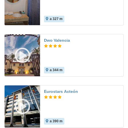
a 327 m
Dwo Valencia
a 344 m
8.0
Eurostars Acteón
a 390 m
7.8