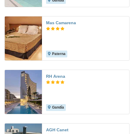
Gandía
9.2
Mas Camarena
Paterna
8.4
RH Arena
Gandía
8.3
AGH Canet