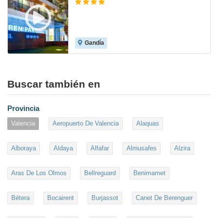
Gandía
8.6
Buscar también en
Provincia
Valencia
Aeropuerto De Valencia
Alaquas
Alboraya
Aldaya
Alfafar
Almusafes
Alzira
Aras De Los Olmos
Bellreguard
Benimamet
Bétera
Bocairent
Burjassot
Canet De Berenguer