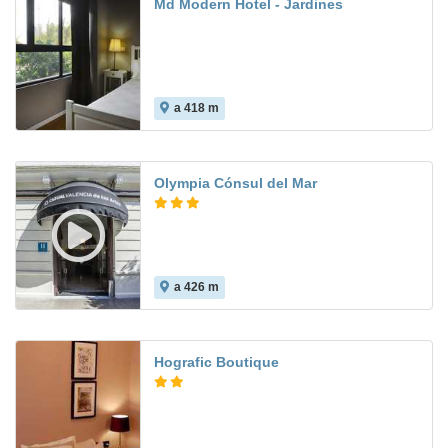
Md Modern Hotel - Jardines
a 418 m
Olympia Cónsul del Mar
a 426 m
7.9
Hografic Boutique