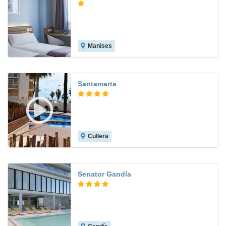
Manises
7.6
Santamarta
Cullera
8.5
Senator Gandía