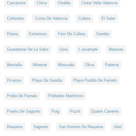
Carcaixent
Chiva
Chulilla
Ciutat Vella Valencia
Cofrentes
Costa De Valencia
Cullera
El Saler
Eliana
Extramurs
Faro De Cullera
Gandía
Guardamar De La Safor
Lliria
L´eixample
Manises
Mestalla
Miramar
Moncada
Oliva
Paterna
Picanya
Playa De Gandía
Playa Puebla De Farnals
Pobla De Farnals
Poblados Marítimos
Puerto De Sagunto
Puig
Puzol
Quatre Carreres
Requena
Sagunto
San Antonio De Requena
Utiel