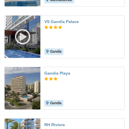
Massalfassar
7.9
VS Gandía Palace
Gandía
8.0
Gandia Playa
Gandía
7.5
RH Riviera