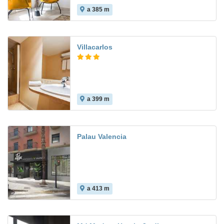
a 385 m
Villacarlos
a 399 m
7.7
Palau Valencia
a 413 m