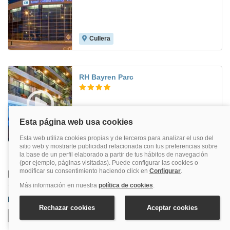
Cullera
7.8
RH Bayren Parc
Gandía
8.6
Buscar también en
Provincia
Valencia
Aeropuerto De Valencia
Alaquas