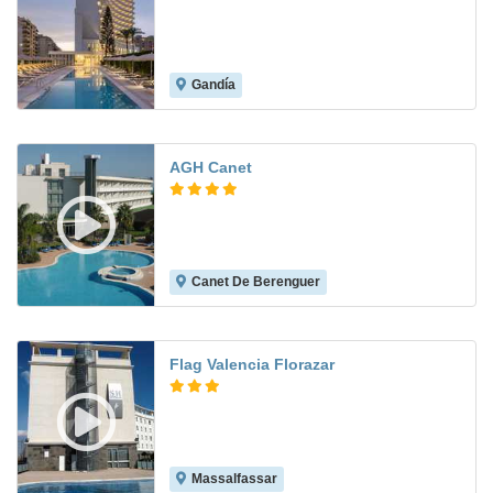
Gandía
8.3
AGH Canet
Canet De Berenguer
8.3
Flag Valencia Florazar
Massalfassar
7.9