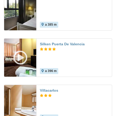
a 385 m
Silken Puerta De Valencia
a 396 m
8.8
Villacarlos