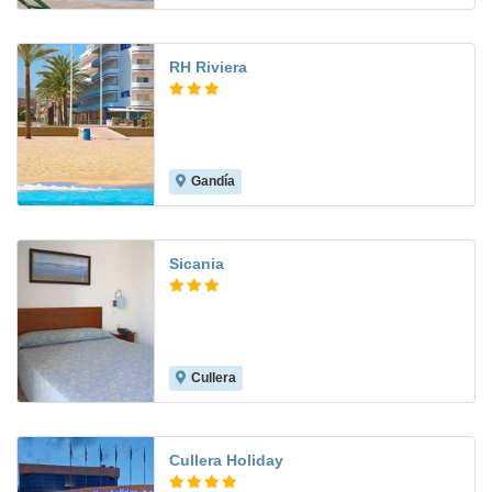
RH Riviera
Gandía
8.4
Sicania
Cullera
8.7
Cullera Holiday