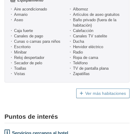
Equipamiento
Aire acondicionado
Albornoz
Armario
Artículos de aseo gratuitos
Aseo
Baño privado (fuera de la
habitación)
Caja fuerte
Calefacción
Canales de pago
Canales TV satelite
Cunas o camas para niños
Ducha
Escritorio
Hervidor eléctrico
Minibar
Radio
Reloj despertador
Ropa de cama
Secador de pelo
Teléfono
Toallas
TV de pantalla plana
Vistas
Zapatillas
Ver más habitaciones
Puntos de interés
Servicios cercanos al hotel