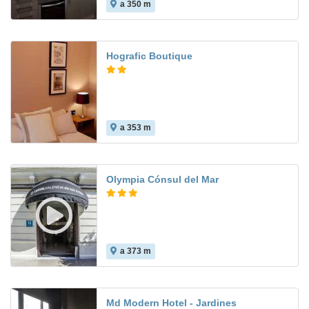
a 350 m
8.9
Hografic Boutique
a 353 m
Olympia Cónsul del Mar
a 373 m
7.9
Md Modern Hotel - Jardines