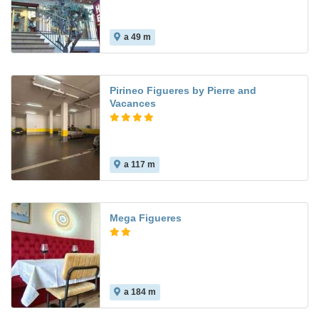
a 49 m
Pirineo Figueres by Pierre and
Vacances
a 117 m
8.1
Mega Figueres
a 184 m