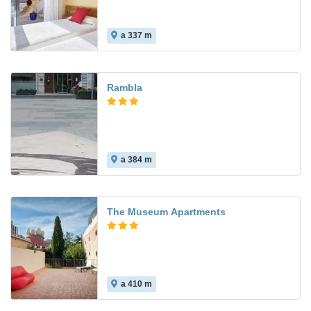
a 337 m
Rambla
a 384 m
The Museum Apartments
a 410 m