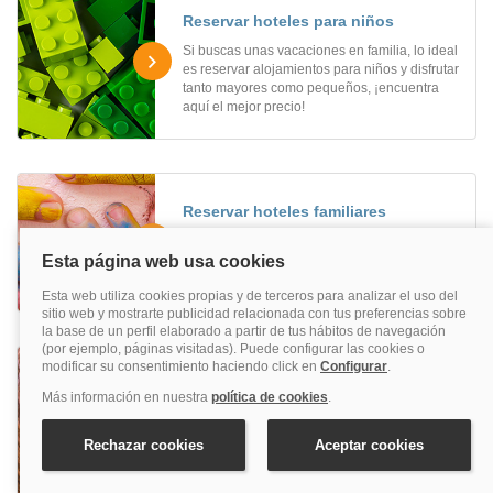
Reservar hoteles para niños
Si buscas unas vacaciones en familia, lo ideal
es reservar alojamientos para niños y disfrutar
tanto mayores como pequeños, ¡encuentra
aquí el mejor precio!
Reservar hoteles familiares
¿Buscas un hotel para viajar en familia? Aquí
podrás reservar hoteles familiares muy
divertidos al mejor precio.
Reservar hoteles con perros
Elige uno de los alojamientos con perros que
te aconsejamos y disfruta de tu mascota en
cualquier ocasión. Reserva uno de los hoteles
con perros y viaja con tu fiel y peludo amigo.