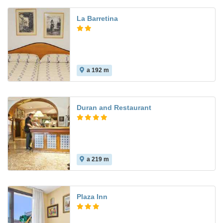
La Barretina
a 192 m
Duran and Restaurant
a 219 m
7.6
Plaza Inn