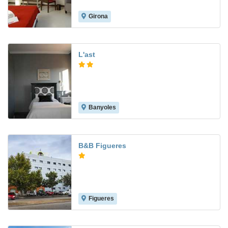
Girona
9.3
L'ast
Banyoles
B&B Figueres
Figueres
9.2