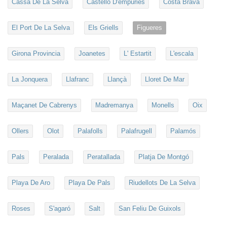
Cassa De La Selva
Castelló D'empúries
Costa Brava
El Port De La Selva
Els Griells
Figueres
Girona Provincia
Joanetes
L' Estartit
L'escala
La Jonquera
Llafranc
Llançà
Lloret De Mar
Maçanet De Cabrenys
Madremanya
Monells
Oix
Ollers
Olot
Palafolls
Palafrugell
Palamós
Pals
Peralada
Peratallada
Platja De Montgó
Playa De Aro
Playa De Pals
Riudellots De La Selva
Roses
S'agaró
Salt
San Feliu De Guixols