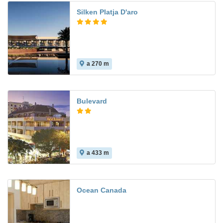
Silken Platja D'aro
a 270 m
Bulevard
a 433 m
7.0
Ocean Canada