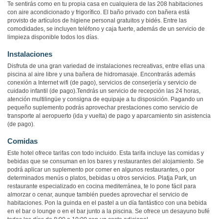
Te sentirás como en tu propia casa en cualquiera de las 208 habitaciones
con aire acondicionado y frigorífico. El baño privado con bañera está
provisto de artículos de higiene personal gratuitos y bidés. Entre las
comodidades, se incluyen teléfono y caja fuerte, además de un servicio de
limpieza disponible todos los días.
Instalaciones
Disfruta de una gran variedad de instalaciones recreativas, entre ellas una
piscina al aire libre y una bañera de hidromasaje. Encontrarás además
conexión a Internet wifi (de pago), servicios de conserjería y servicio de
cuidado infantil (de pago).Tendrás un servicio de recepción las 24 horas,
atención multilingüe y consigna de equipaje a tu disposición. Pagando un
pequeño suplemento podrás aprovechar prestaciones como servicio de
transporte al aeropuerto (ida y vuelta) de pago y aparcamiento sin asistencia
(de pago).
Comidas
Este hotel ofrece tarifas con todo incluido. Esta tarifa incluye las comidas y
bebidas que se consuman en los bares y restaurantes del alojamiento. Se
podrá aplicar un suplemento por comer en algunos restaurantes, o por
determinados menús o platos, bebidas u otros servicios. Platja Park, un
restaurante especializado en cocina mediterránea, te lo pone fácil para
almorzar o cenar, aunque también puedes aprovechar el servicio de
habitaciones. Pon la guinda en el pastel a un día fantástico con una bebida
en el bar o lounge o en el bar junto a la piscina. Se ofrece un desayuno bufé