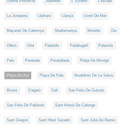
Girona Provincia
Joanetes
L' Estartit
L'escala
La Jonquera
Llafranc
Llançà
Lloret De Mar
Maçanet De Cabrenys
Madremanya
Monells
Oix
Ollers
Olot
Palafolls
Palafrugell
Palamós
Pals
Peralada
Peratallada
Platja De Montgó
Playa De Aro
Playa De Pals
Riudellots De La Selva
Roses
S'agaró
Salt
San Feliu De Guixols
San Feliu De Pallarols
Sant Antoni De Calonge
Sant Gregori
Sant Hilari Sacalm
Sant Julià De Ramis