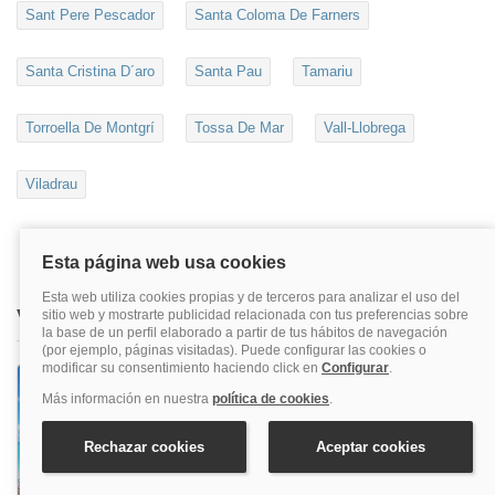
Sant Pere Pescador
Santa Coloma De Farners
Santa Cristina D´aro
Santa Pau
Tamariu
Torroella De Montgrí
Tossa De Mar
Vall-Llobrega
Viladrau
Visita nuestras webs temáticas
Hoteles de playa y costas
¿Estás pensando en hacer un viaje a la costa?
Te ofrecemos más de 5000 hoteles de playa
para que pases unas vacaciones inolvidables
junto al mar.