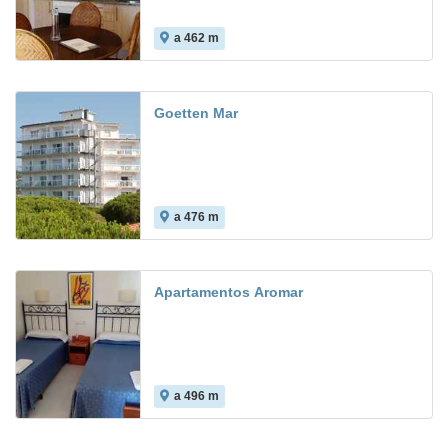
a 462 m
Goetten Mar
a 476 m
Apartamentos Aromar
a 496 m