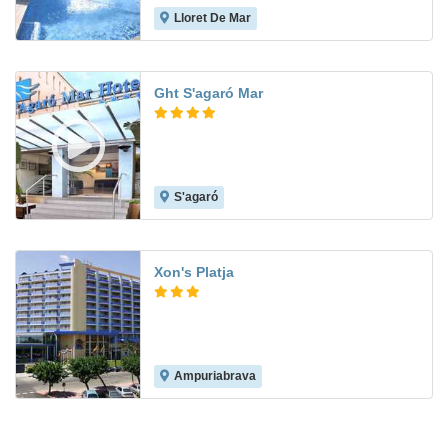
Lloret De Mar
6.8
Ght S'agaró Mar
S'agaró
7.0
Xon's Platja
Ampuriabrava
5.7