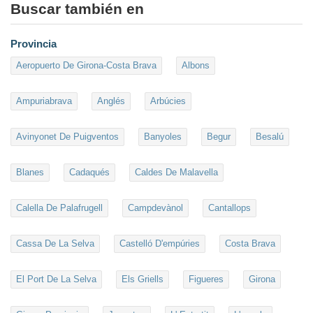
Buscar también en
Provincia
Aeropuerto De Girona-Costa Brava
Albons
Ampuriabrava
Anglés
Arbúcies
Avinyonet De Puigventos
Banyoles
Begur
Besalú
Blanes
Cadaqués
Caldes De Malavella
Calella De Palafrugell
Campdevànol
Cantallops
Cassa De La Selva
Castelló D'empúries
Costa Brava
El Port De La Selva
Els Griells
Figueres
Girona