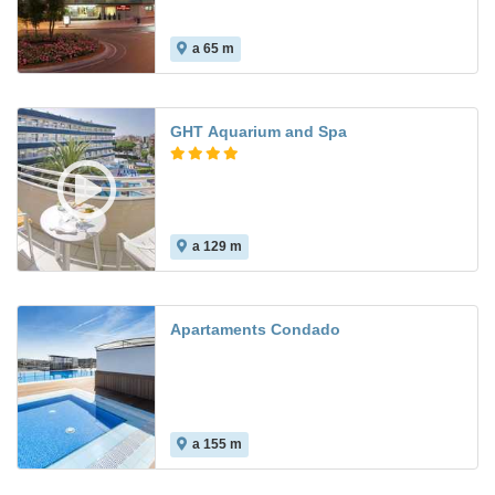
a 65 m
9.3
GHT Aquarium and Spa
a 129 m
8.2
Apartaments Condado
a 155 m