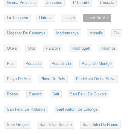
Girona Provincia
Joanetes
L' Estartit
L'escala
La Jonquera
Llafranc
Llançà
Lloret De Mar
Maçanet De Cabrenys
Madremanya
Monells
Oix
Ollers
Olot
Palafolls
Palafrugell
Palamós
Pals
Peralada
Peratallada
Platja De Montgó
Playa De Aro
Playa De Pals
Riudellots De La Selva
Roses
S'agaró
Salt
San Feliu De Guixols
San Feliu De Pallarols
Sant Antoni De Calonge
Sant Gregori
Sant Hilari Sacalm
Sant Julià De Ramis