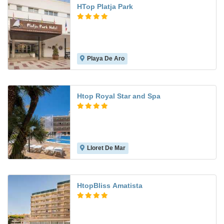
HTop Platja Park
Playa De Aro
7.4
Htop Royal Star and Spa
Lloret De Mar
8.0
HtopBliss Amatista