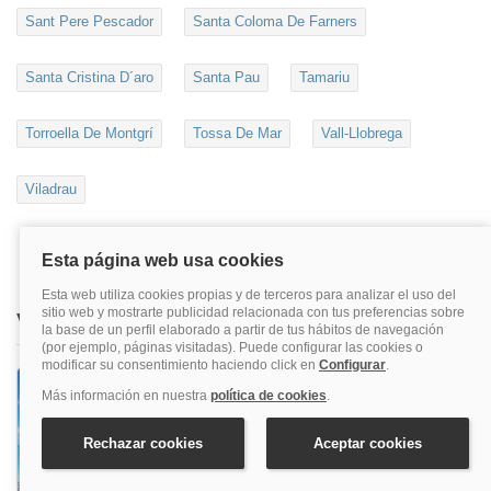
Sant Pere Pescador
Santa Coloma De Farners
Santa Cristina D´aro
Santa Pau
Tamariu
Torroella De Montgrí
Tossa De Mar
Vall-Llobrega
Viladrau
Visita nuestras webs temáticas
Hoteles de playa y costas
¿Estás pensando en hacer un viaje a la costa?
Te ofrecemos más de 5000 hoteles de playa
para que pases unas vacaciones inolvidables