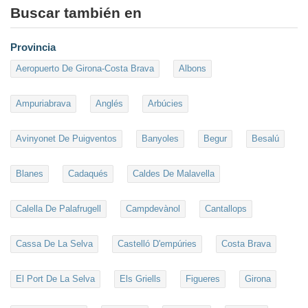
Buscar también en
Provincia
Aeropuerto De Girona-Costa Brava
Albons
Ampuriabrava
Anglés
Arbúcies
Avinyonet De Puigventos
Banyoles
Begur
Besalú
Blanes
Cadaqués
Caldes De Malavella
Calella De Palafrugell
Campdevànol
Cantallops
Cassa De La Selva
Castelló D'empúries
Costa Brava
El Port De La Selva
Els Griells
Figueres
Girona