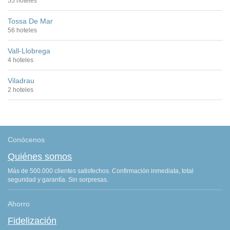
55 hoteles
Tossa De Mar
56 hoteles
Vall-Llobrega
4 hoteles
Viladrau
2 hoteles
Conócenos
Quiénes somos
Más de 500.000 clientes satisfechos. Confirmación inmediata, total
seguridad y garantía. Sin sorpresas.
Ahorro
Fidelización