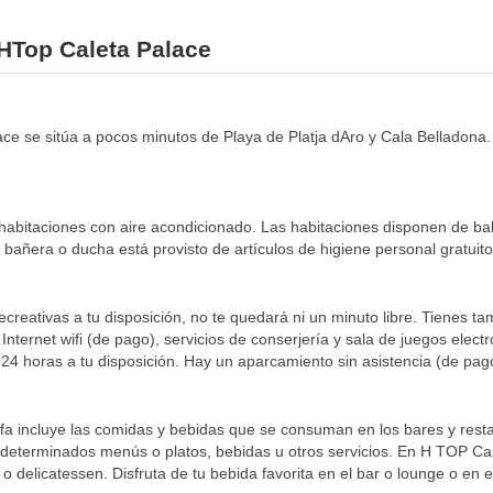
 HTop Caleta Palace
ace se sitúa a pocos minutos de Playa de Platja dAro y Cala Belladona.
habitaciones con aire acondicionado. Las habitaciones disponen de bal
 bañera o ducha está provisto de artículos de higiene personal gratuito
recreativas a tu disposición, no te quedará ni un minuto libre. Tienes t
nternet wifi (de pago), servicios de conserjería y sala de juegos elect
ón 24 horas a tu disposición. Hay un aparcamiento sin asistencia (de pag
tarifa incluye las comidas y bebidas que se consuman en los bares y rest
eterminados menús o platos, bebidas u otros servicios. En H TOP Calet
delicatessen. Disfruta de tu bebida favorita en el bar o lounge o en el 