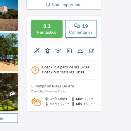
Nota importante
8.1
19
Fantástico
Comentarios
Check in
a partir de las 14:00
Check out
hasta las 10:00
El tiempo en
Playa De Aro
Datos históricos en Agosto
9 días/mes
Máx. 29.0º
Media 22.9º
Mín. 16.8º
ia