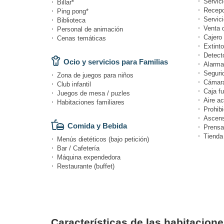
Servici
Billar*
Recepc
Ping pong*
Servici
Biblioteca
Venta 
Personal de animación
Cajero 
Cenas temáticas
Extinto
Detect
Ocio y servicios para Familias
Alarma
Seguri
Zona de juegos para niños
Cámara
Club infantil
Caja fu
Juegos de mesa / puzles
Aire a
Habitaciones familiares
Prohibi
Ascens
Comida y Bebida
Prensa
Tienda
Menús dietéticos (bajo petición)
Bar / Cafetería
Máquina expendedora
Restaurante (buffet)
Características de las habitacion