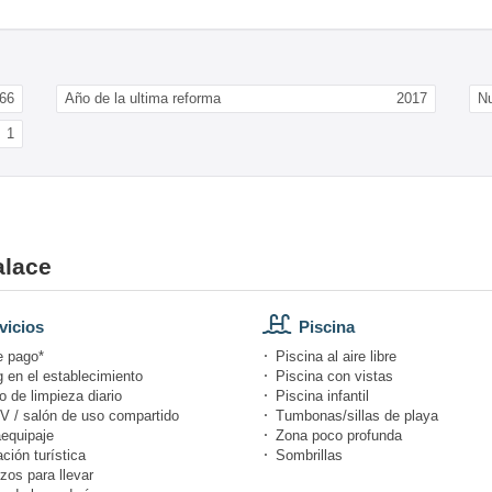
66
Año de la ultima reforma
2017
N
1
alace
vicios
Piscina
e pago*
Piscina al aire libre
 en el establecimiento
Piscina con vistas
o de limpieza diario
Piscina infantil
V / salón de uso compartido
Tumbonas/sillas de playa
equipaje
Zona poco profunda
ción turística
Sombrillas
zos para llevar