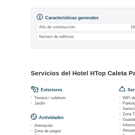
Características generales
Año de construcción
19
Numero de edificios
Servicios del Hotel HTop Caleta P
Exteriores
Ser
Terraza / solárium
WiFi d
Jardín
Parking
Servici
Zona T
Actividades
Guarda
Informa
Animación
Almuer
Zona de juegos