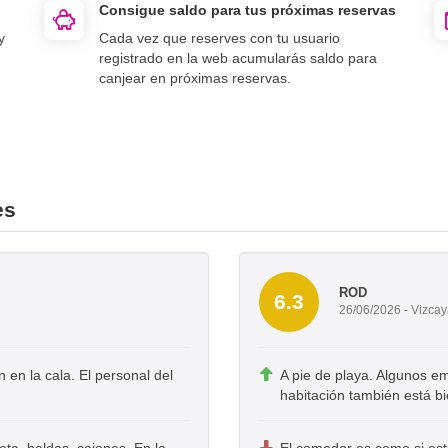
Consigue saldo para tus próximas reservas
y
Cada vez que reserves con tu usuario
registrado en la web acumularás saldo para
canjear en próximas reservas.
es
ROD
6.3
26/06/2026 - Vizca
n en la cala. El personal del
A pie de playa. Algunos e
habitación también está bi
eta, baldas, cajones. En la
El comedor es como si est