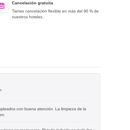
Cancelación gratuita
Tienes cancelación flexible en más del 90 % de
nuestros hoteles.
ya
mpleados con buena atención. La limpieza de la
en.
uvieras en marruecos. El todo incluido es malo las