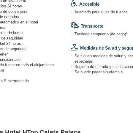
o de lavandería
Accesible
ión 24 horas
o de conserjería
Adaptado para sillas de ruedas
de entradas
automático en el hotel
Transporte
res
ores de humo
Traslado aeropuerto (de pago)*
 de seguridad
dad 24 horas
Medidas de Salud y segu
s de seguridad
erte*
Se siguen medidas de salud y se
condicionado
especiales
do fumar en todo el alojamiento
Registro de entrada y salida sin c
or
Se puede pagar sin efectivo
 o Supermercado
es Hotel HTop Caleta Palace