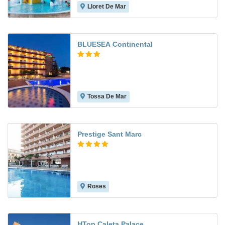
Lloret De Mar
7.5
BLUESEA Continental
Tossa De Mar
7.2
Prestige Sant Marc
Roses
9.0
HTop Caleta Palace