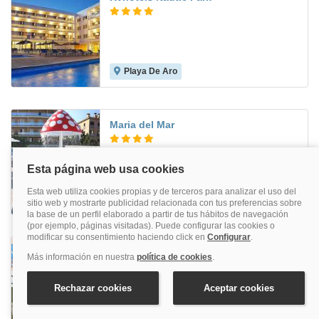
Playa De Aro
6.0
Maria del Mar
Lloret De Mar
6.8
Ght S'agaró Mar