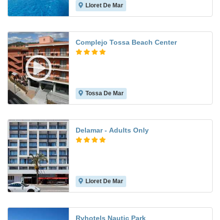
Lloret De Mar
7.7
Complejo Tossa Beach Center
Tossa De Mar
7.4
Delamar - Adults Only
Lloret De Mar
9.6
Rvhotels Nautic Park