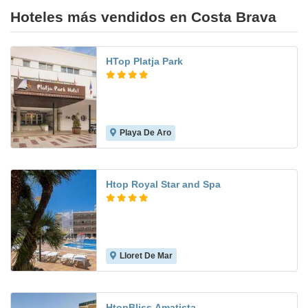
Hoteles más vendidos en Costa Brava
HTop Platja Park
Playa De Aro
7.4
Htop Royal Star and Spa
Lloret De Mar
8.0
HtopBliss Amatista