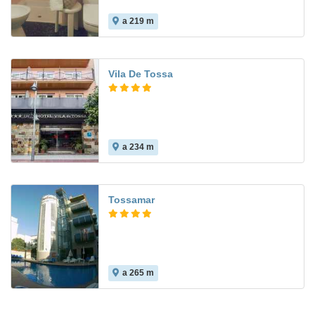
a 219 m
Vila De Tossa
a 234 m
9.5
Tossamar
a 265 m
7.0