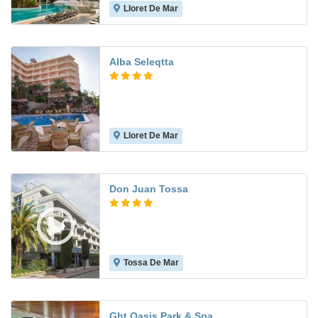
Lloret De Mar
7.6
Alba Seleqtta
Lloret De Mar
7.7
Don Juan Tossa
Tossa De Mar
7.4
Ght Oasis Park & Spa