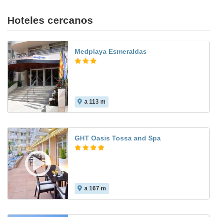
Hoteles cercanos
Medplaya Esmeraldas
a 113 m
8.0
GHT Oasis Tossa and Spa
a 167 m
8.3