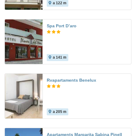
a 122 m
Spa Port D’aro
a 141 m
7.8
Rvapartaments Benelux
a 205 m
Apartaments Margarita Sabina Pinell