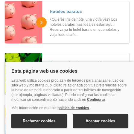
Hoteles baratos
¿Quieres irte de hotel una y otra vez? Los
hoteles baratos más ideales están aquí.
Reserva ya tu hotel barato en quehoteles y
viaja todo el año.
Reservar hoteles para niños
Si buscas unas vacaciones en familia, lo ideal
es reservar alojamientos para niños y disfrutar
tanto mayores como pequeños, ¡encuentra
aquí el mejor precio!
Reservar hoteles familiares
¿Buscas un hotel para viajar en familia? Aquí
podrás reservar hoteles familiares muy
divertidos al mejor precio.