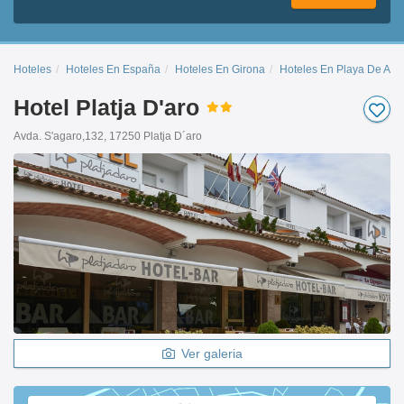
Hoteles
Hoteles En España
Hoteles En Girona
Hoteles En Playa De Aro
Hotel Platja D'aro
Avda. S'agaro,132, 17250 Platja D´aro
Ver galeria