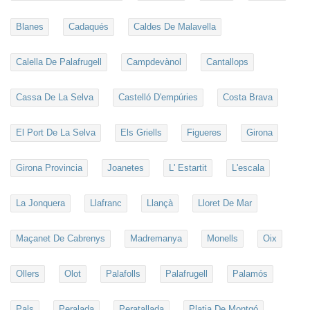
Blanes
Cadaqués
Caldes De Malavella
Calella De Palafrugell
Campdevànol
Cantallops
Cassa De La Selva
Castelló D'empúries
Costa Brava
El Port De La Selva
Els Griells
Figueres
Girona
Girona Provincia
Joanetes
L' Estartit
L'escala
La Jonquera
Llafranc
Llançà
Lloret De Mar
Maçanet De Cabrenys
Madremanya
Monells
Oix
Ollers
Olot
Palafolls
Palafrugell
Palamós
Pals
Peralada
Peratallada
Platja De Montgó