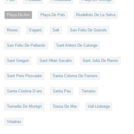
Playa De Aro
Playa De Pals
Riudellots De La Selva
Roses
S'agaró
Salt
San Feliu De Guixols
San Feliu De Pallarols
Sant Antoni De Calonge
Sant Gregori
Sant Hilari Sacalm
Sant Julià De Ramis
Sant Pere Pescador
Santa Coloma De Farners
Santa Cristina D´aro
Santa Pau
Tamariu
Torroella De Montgrí
Tossa De Mar
Vall-Llobrega
Viladrau