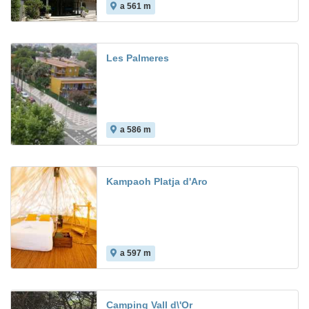
a 561 m
7.7
Les Palmeres
a 586 m
Kampaoh Platja d'Aro
a 597 m
Camping Vall d\'Or