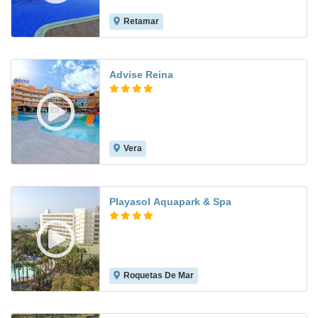
Retamar
7.5
Advise Reina
Vera
7.5
Playasol Aquapark & Spa
Roquetas De Mar
8.2