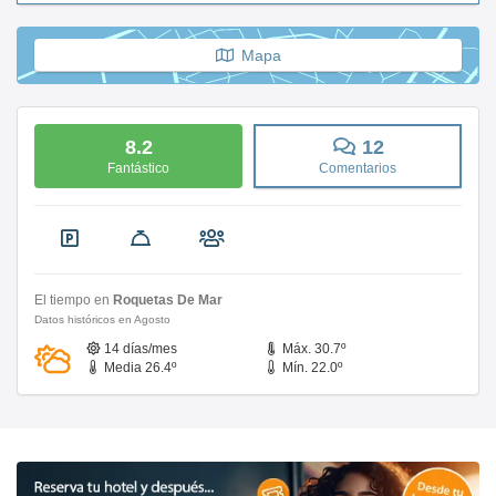
Mapa
8.2
12
Fantástico
Comentarios
El tiempo en
Roquetas De Mar
Datos históricos en Agosto
14 días/mes
Máx. 30.7º
Media 26.4º
Mín. 22.0º