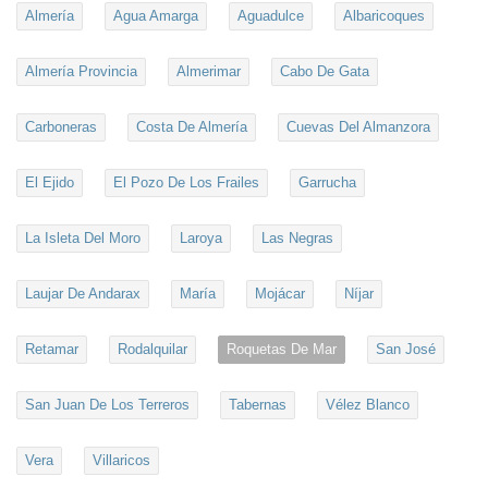
Almería
Agua Amarga
Aguadulce
Albaricoques
Almería Provincia
Almerimar
Cabo De Gata
Carboneras
Costa De Almería
Cuevas Del Almanzora
El Ejido
El Pozo De Los Frailes
Garrucha
La Isleta Del Moro
Laroya
Las Negras
Laujar De Andarax
María
Mojácar
Níjar
Retamar
Rodalquilar
Roquetas De Mar
San José
San Juan De Los Terreros
Tabernas
Vélez Blanco
Vera
Villaricos