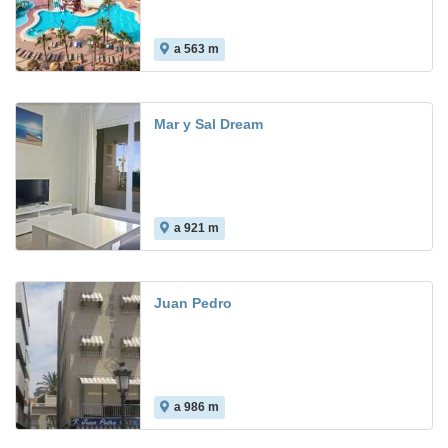
a 563 m
8.0
Mar y Sal Dream
a 921 m
Juan Pedro
a 986 m