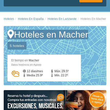
Hoteles
Hoteles En España
Hoteles En Lanzarote
Hoteles En Macher
Hoteles en Macher
5 hoteles
El tiempo en
Macher
Datos históricos en Agosto
12 días/mes
Máx. 29.5º
Media 25.9º
Mín. 22.2º