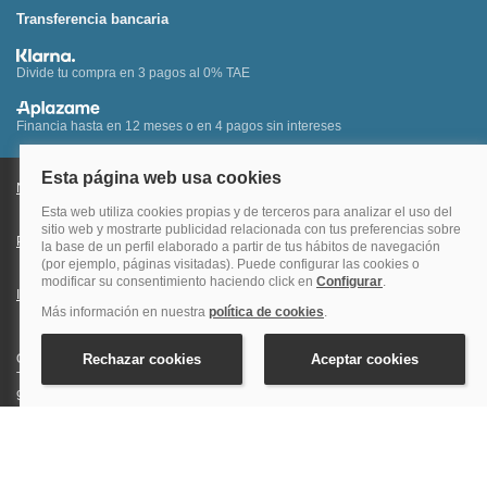
Transferencia bancaria
Divide tu compra en 3 pagos al 0% TAE
Financia hasta en 12 meses o en 4 pagos sin intereses
Nota legal y condiciones de uso de la página web
Política de Cookies
Política de Privacidad
Condiciones Generales de Contratación
Información Legal sobre Mercados en Línea
Quehoteles.com - Especialistas en hoteles © Copyright Veturis Travel S.A.
Todos los derechos reservados. Autorización nº I-AV0000879.4 Tel: +34
915759999