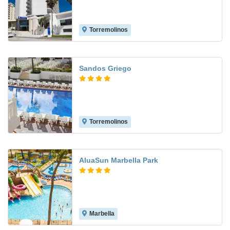
Torremolinos
7.5
Sandos Griego
Torremolinos
8.2
AluaSun Marbella Park
Marbella
7.5