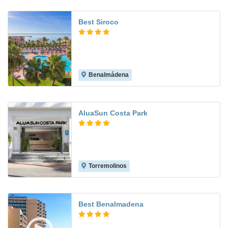
Best Siroco
Benalmádena
7.7
AluaSun Costa Park
Torremolinos
7.9
Best Benalmadena