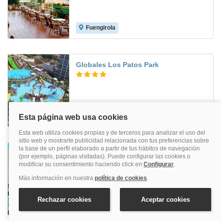
Fuengirola
8.6
Globales Los Patos Park
Benalmádena
7.9
Monarque Cendrillon
Fuengirola
8.0