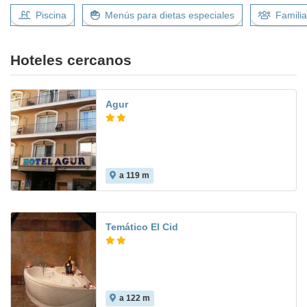
Piscina
Menús para dietas especiales
Famili
Hoteles cercanos
Agur
a 119 m
6.4
Temático El Cid
a 122 m
6.0