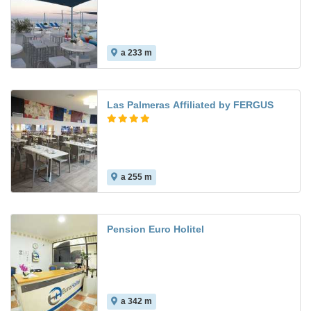
a 233 m
7.4
Las Palmeras Affiliated by FERGUS
a 255 m
7.3
Pension Euro Holitel
a 342 m