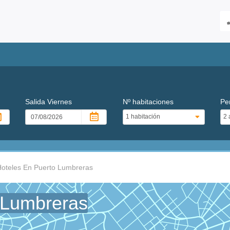
Salida
Viernes
Nº habitaciones
Pe
oteles En Puerto Lumbreras
 Lumbreras