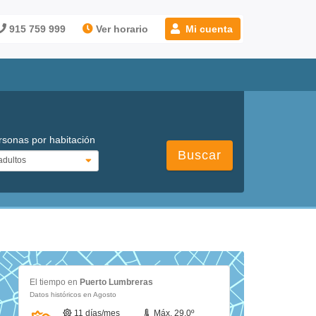
915 759 999
Ver horario
Mi cuenta
rsonas por habitación
Buscar
El tiempo en
Puerto Lumbreras
Datos históricos en Agosto
11 días/mes
Máx. 29.0º