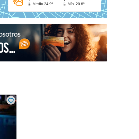
Media 24.9º
Mín. 20.8º