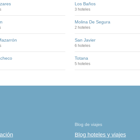
ázares
Los Baños
s
3 hoteles
n
Molina De Segura
s
2 hoteles
Mazarrón
San Javier
s
6 hoteles
acheco
Totana
5 hoteles
Blog de viajes
zación
Blog hoteles y viajes