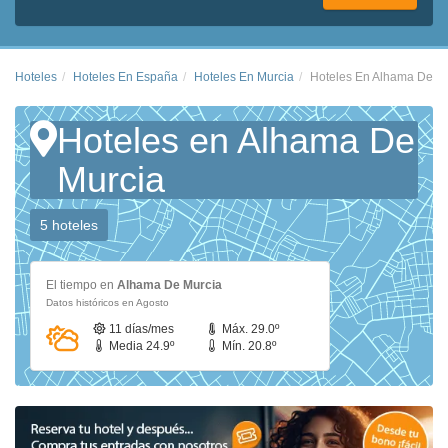
Hoteles
Hoteles En España
Hoteles En Murcia
Hoteles En Alhama De M
Hoteles en Alhama De
Murcia
5 hoteles
El tiempo en
Alhama De Murcia
Datos históricos en Agosto
11 días/mes
Máx. 29.0º
Media 24.9º
Mín. 20.8º