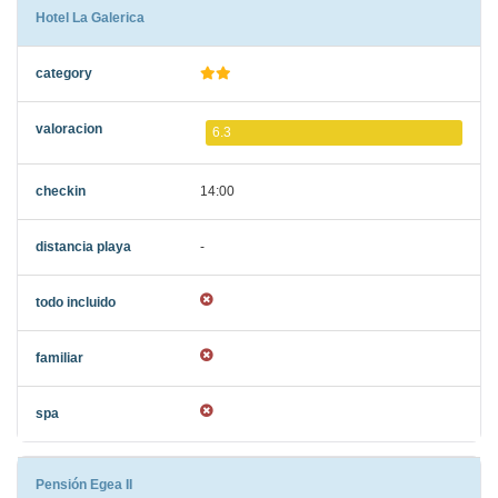
Hotel La Galerica
6.3
14:00
-
Pensión Egea II