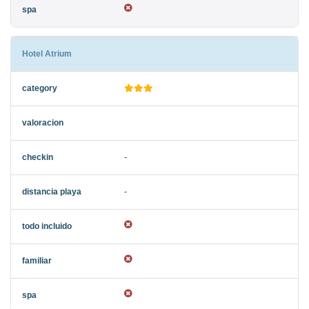
Hotel Atrium
-
-