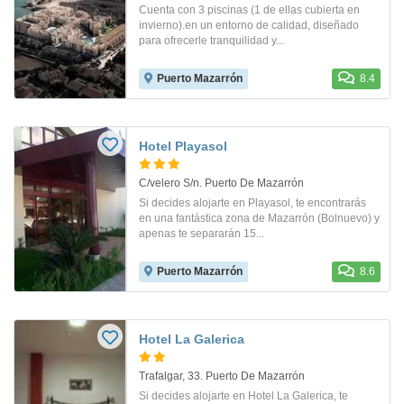
Cuenta con 3 piscinas (1 de ellas cubierta en
invierno).en un entorno de calidad, diseñado
para ofrecerle tranquilidad y...
Puerto Mazarrón
8.4
Hotel Playasol
C/velero S/n. Puerto De Mazarrón
Si decides alojarte en Playasol, te encontrarás
en una fantástica zona de Mazarrón (Bolnuevo) y
apenas te separarán 15...
Puerto Mazarrón
8.6
Hotel La Galerica
Trafalgar, 33. Puerto De Mazarrón
Si decides alojarte en Hotel La Galerica, te