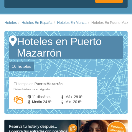
Hoteles
Hoteles En España
Hoteles En Murcia
Hoteles En Puerto Mazar
Hoteles en Puerto
Mazarrón
16 hoteles
El tiempo en
Puerto Mazarrón
Datos históricos en Agosto
11 días/mes
Máx. 29.0º
Media 24.9º
Mín. 20.8º