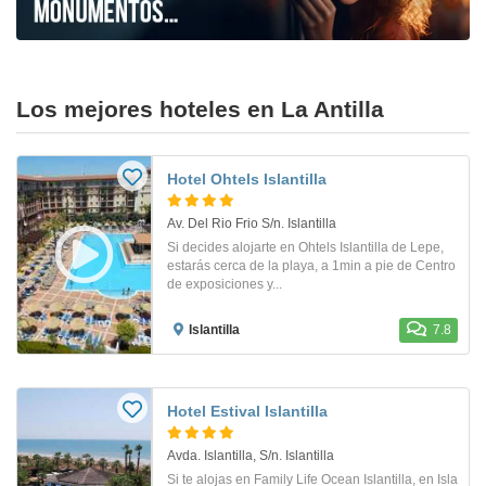
Los mejores hoteles en La Antilla
Hotel Ohtels Islantilla
Av. Del Rio Frio S/n. Islantilla
Si decides alojarte en Ohtels Islantilla de Lepe,
estarás cerca de la playa, a 1min a pie de Centro
de exposiciones y...
Islantilla
7.8
Hotel Estival Islantilla
Avda. Islantilla, S/n. Islantilla
Si te alojas en Family Life Ocean Islantilla, en Isla