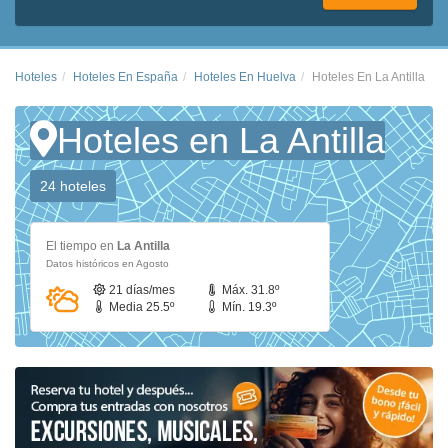
Hoteles
Hoteles En España
Hoteles En Huelva
Hoteles En La Antilla
Hoteles en La Antilla
24 hoteles
El tiempo en
La Antilla
Datos históricos en Agosto
21 días/mes
Máx. 31.8º
Media 25.5º
Mín. 19.3º