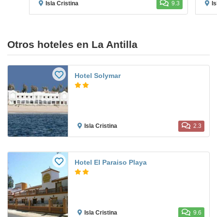
Isla Cristina
9.3
Is
Otros hoteles en La Antilla
Hotel Solymar
Isla Cristina
2.3
Hotel El Paraiso Playa
Isla Cristina
9.6