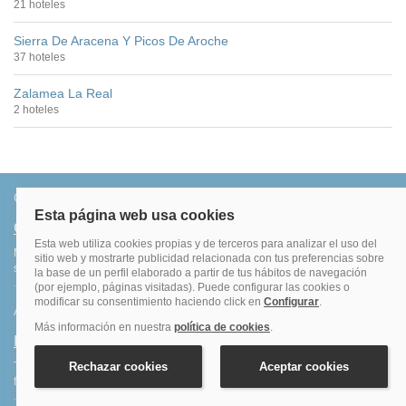
21 hoteles
Sierra De Aracena Y Picos De Aroche
37 hoteles
Zalamea La Real
2 hoteles
Conócenos
Quiénes somos
Más de 500.000 clientes satisfechos. Confirmación inmediata, total
seguridad y garantía. Sin sorpresas.
Ahorro
Fidelización
Tenemos el programa que te da más saldo por todas tus reservas
finalizadas. Consigue más por lo que ya haces: ¡viajar!