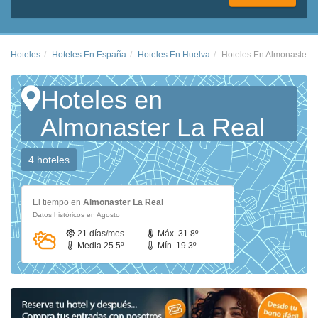
Hoteles
Hoteles En España
Hoteles En Huelva
Hoteles En Almonaster L
Hoteles en
Almonaster La Real
4 hoteles
El tiempo en
Almonaster La Real
Datos históricos en Agosto
21 días/mes
Máx. 31.8º
Media 25.5º
Mín. 19.3º