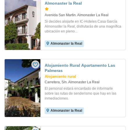
Almonaster la Real
Avenida San Martin. Almonaster La Real
Si decides alojarte en IC-Hoteles Casa García
Almonaster la Real, disfrutarás de una magnífica
ubicación en pleno...
Almonaster la Real
Alojamiento Rural Apartamento Las
Palmeras
Alojamiento rural
Carretera, S/n. Almonaster La Real
El personal estará encantado de informarle
sobre las rutas de senderismo que hay en las
inmediaciones.
Almonaster la Real