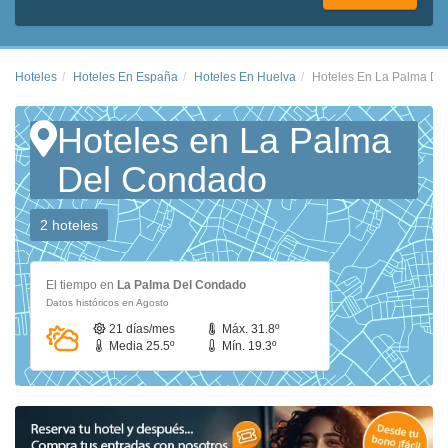
Hoteles
Hoteles En España
Hoteles En Huelva
Hoteles En La Palma De
Hoteles en La Palma
Del Condado
2 hoteles
El tiempo en
La Palma Del Condado
Datos históricos en Agosto
21 días/mes
Máx. 31.8º
Media 25.5º
Mín. 19.3º