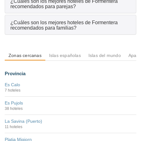
¿Cuáles son los mejores hoteles de Formentera
recomendados para parejas?
¿Cuáles son los mejores hoteles de Formentera
recomendados para familias?
Zonas cercanas
Islas españolas
Islas del mundo
Apart
Provincia
Es Calo
7 hoteles
Es Pujols
38 hoteles
La Savina (Puerto)
11 hoteles
Platja Migjorn