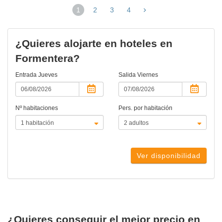
1
2
3
4
(página
actual)
¿Quieres alojarte en hoteles en
Formentera?
Entrada
Jueves
Salida
Viernes
Nº habitaciones
Pers. por habitación
Ver disponibilidad
¿Quieres conseguir el mejor precio en