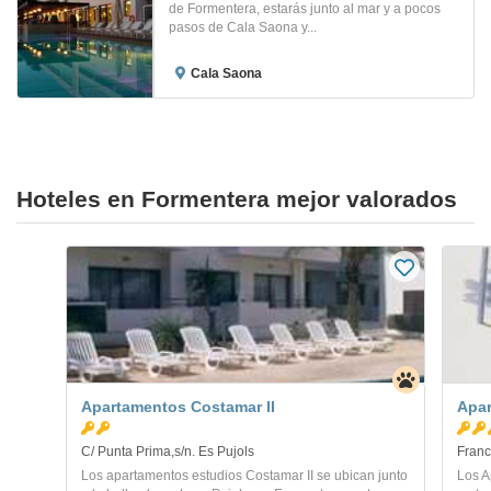
de Formentera, estarás junto al mar y a pocos
pasos de Cala Saona y...
Cala Saona
Hoteles en Formentera mejor valorados
Apartamentos Costamar II
Apar
C/ Punta Prima,s/n. Es Pujols
Franc
Los apartamentos estudios Costamar II se ubican junto
Los A