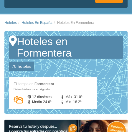
Hoteles
Hoteles En España
Hoteles En Formentera
Hoteles en
Formentera
78 hoteles
El tiempo en
Formentera
Datos históricos en Agosto
12 días/mes
Máx. 31.0º
Media 24.6º
Mín. 18.2º