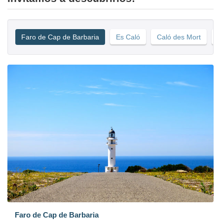
Faro de Cap de Barbaria
Es Caló
Caló des Mort
S
Faro de Cap de Barbaria