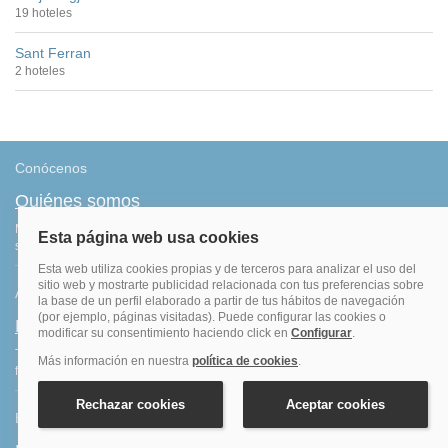
19 hoteles
Sant Ferran
2 hoteles
Conócenos
Quiénes somos
Más de 500.000 clientes satisfechos. Confirmación inmediata, total
seguridad y garantía. Sin sorpresas.
Ahorro
Fidelización
Tenemos el programa que te da más saldo por todas tus reservas
finalizadas. Consigue más por lo que ya haces: ¡viajar!
Blog de viajes