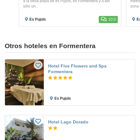
a la bella playa de es Pujols, en Formentera y a tan
metro
sólo un...
zona o
Es Pujols
10.0
E
Otros hoteles en Formentera
Hotel Five Flowers and Spa
Formentera
Es Pujols
Hotel Lago Dorado