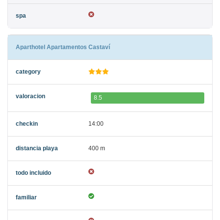
Aparthotel Apartamentos Castaví
8.5
14:00
400 m