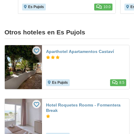
Es Pujols
10.0
E
Otros hoteles en Es Pujols
Aparthotel Apartamentos Castaví
Es Pujols
8.5
Hotel Roquetes Rooms - Formentera
Break