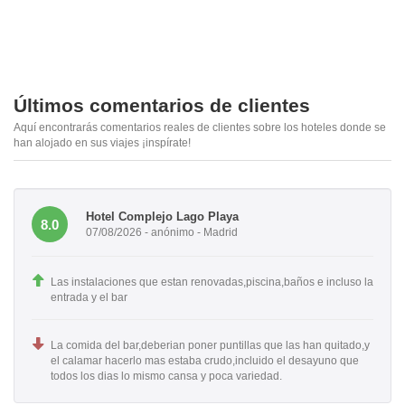
Últimos comentarios de clientes
Aquí encontrarás comentarios reales de clientes sobre los hoteles donde se
han alojado en sus viajes ¡inspírate!
Hotel Complejo Lago Playa
8.0
07/08/2026 - anónimo - Madrid
Las instalaciones que estan renovadas,piscina,baños e incluso la
entrada y el bar
La comida del bar,deberian poner puntillas que las han quitado,y
el calamar hacerlo mas estaba crudo,incluido el desayuno que
todos los dias lo mismo cansa y poca variedad.