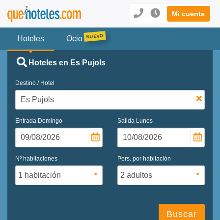
Mi cuenta
Hoteles
Ocio
Hoteles en Es Pujols
Destino / Hotel
Entrada
Domingo
Salida
Lunes
Nº habitaciones
Pers. por habitación
Buscar