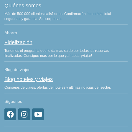
Quiénes somos
Más de 500.000 clientes satisfechos. Confirmación inmediata, total
seguridad y garantía. Sin sorpresas.
Ahorro
Fidelización
Tenemos el programa que te da más saldo por todas tus reservas
finalizadas. Consigue más por lo que ya haces: ¡viajar!
Blog de viajes
Blog hoteles y viajes
Consejos de viajes, ofertas de hoteles y últimas noticias del sector.
Síguenos