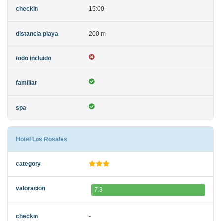
15:00
200 m
Hotel Los Rosales
7.3
-