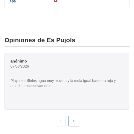
Opiniones de Es Pujols
anónimo
07/08/2026
Playa ses illetes agua muy movida y la mola igual bandera roja y
amarillo respectivamente