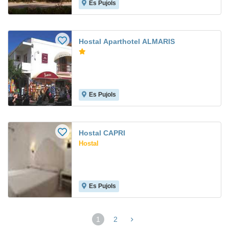
Es Pujols
Hostal Aparthotel ALMARIS
Es Pujols
Hostal CAPRI
Hostal
Es Pujols
1
2
(página