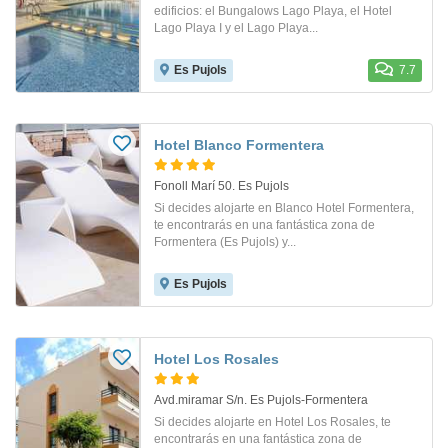
edificios: el Bungalows Lago Playa, el Hotel
Lago Playa I y el Lago Playa...
Es Pujols
7.7
Hotel Blanco Formentera
Fonoll Marí 50. Es Pujols
Si decides alojarte en Blanco Hotel Formentera,
te encontrarás en una fantástica zona de
Formentera (Es Pujols) y...
Es Pujols
Hotel Los Rosales
Avd.miramar S/n. Es Pujols-Formentera
Si decides alojarte en Hotel Los Rosales, te
encontrarás en una fantástica zona de