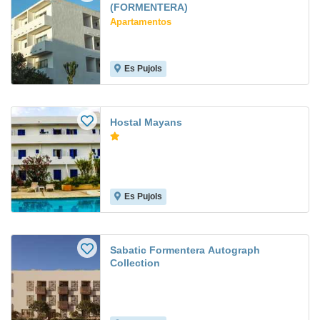
(FORMENTERA)
Apartamentos
Es Pujols
Hostal Mayans
Es Pujols
Sabatic Formentera Autograph
Collection