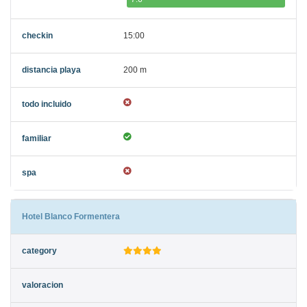
15:00
200 m
Hotel Blanco Formentera