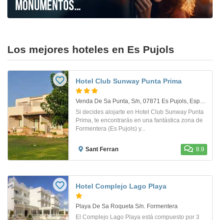
Los mejores hoteles en Es Pujols
Hotel Club Sunway Punta Prima
Venda De Sa Punta, S/n, 07871 Es Pujols, España. Sant Ferran
Si decides alojarte en Hotel Club Sunway Punta
Prima, te encontrarás en una fantástica zona de
Formentera (Es Pujols) y...
Sant Ferran
8.9
Hotel Complejo Lago Playa
Playa De Sa Roqueta S/n. Formentera
El Complejo Lago Playa está compuesto por 3