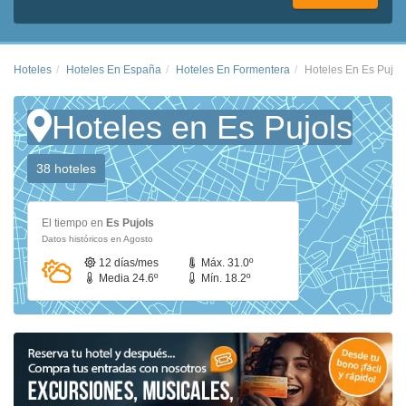
Hoteles
Hoteles En España
Hoteles En Formentera
Hoteles En Es Pujol
Hoteles en Es Pujols
38 hoteles
El tiempo en
Es Pujols
Datos históricos en Agosto
12 días/mes
Máx. 31.0º
Media 24.6º
Mín. 18.2º