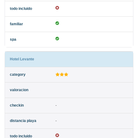
Hotel Levante
-
-