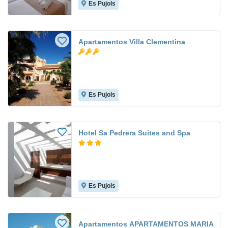
Es Pujols
Apartamentos Villa Clementina
Es Pujols
Hotel Sa Pedrera Suites and Spa
Es Pujols
Apartamentos APARTAMENTOS MARIA