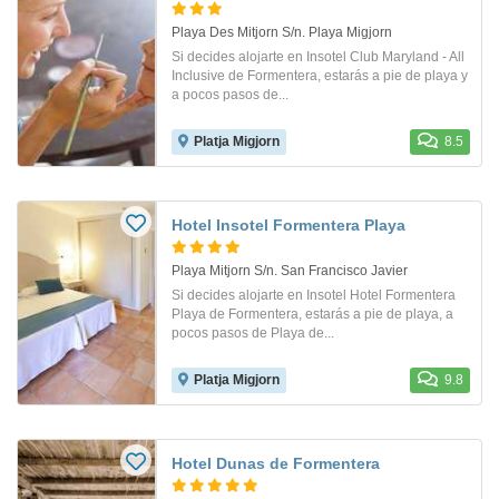
Playa Des Mitjorn S/n. Playa Migjorn
Si decides alojarte en Insotel Club Maryland - All
Inclusive de Formentera, estarás a pie de playa y
a pocos pasos de...
Platja Migjorn
8.5
Hotel Insotel Formentera Playa
Playa Mitjorn S/n. San Francisco Javier
Si decides alojarte en Insotel Hotel Formentera
Playa de Formentera, estarás a pie de playa, a
pocos pasos de Playa de...
Platja Migjorn
9.8
Hotel Dunas de Formentera