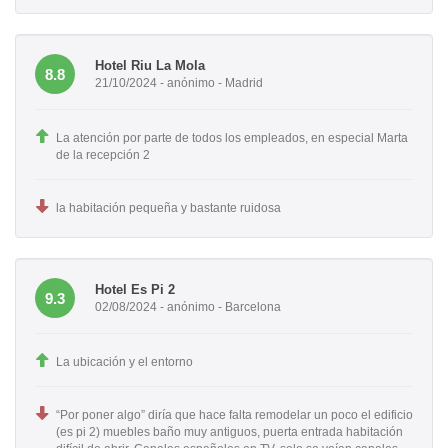
Hotel Riu La Mola
8.8
21/10/2024 - anónimo - Madrid
La atención por parte de todos los empleados, en especial Marta
de la recepción 2
la habitación pequeña y bastante ruidosa
Hotel Es Pi 2
9.3
02/08/2024 - anónimo - Barcelona
La ubicación y el entorno
“Por poner algo” diría que hace falta remodelar un poco el edificio
(es pi 2) muebles baño muy antiguos, puerta entrada habitación