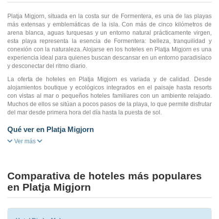
Platja Migjorn, situada en la costa sur de Formentera, es una de las playas
más extensas y emblemáticas de la isla. Con más de cinco kilómetros de
arena blanca, aguas turquesas y un entorno natural prácticamente virgen,
esta playa representa la esencia de Formentera: belleza, tranquilidad y
conexión con la naturaleza. Alojarse en los hoteles en Platja Migjorn es una
experiencia ideal para quienes buscan descansar en un entorno paradisíaco
y desconectar del ritmo diario.
La oferta de hoteles en Platja Migjorn es variada y de calidad. Desde
alojamientos boutique y ecológicos integrados en el paisaje hasta resorts
con vistas al mar o pequeños hoteles familiares con un ambiente relajado.
Muchos de ellos se sitúan a pocos pasos de la playa, lo que permite disfrutar
del mar desde primera hora del día hasta la puesta de sol.
Qué ver en Platja Migjorn
Ver más
Comparativa de hoteles más populares
en Platja Migjorn