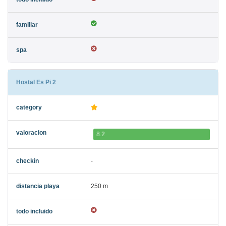
Hostal Es Pi 2
8.2
-
250 m