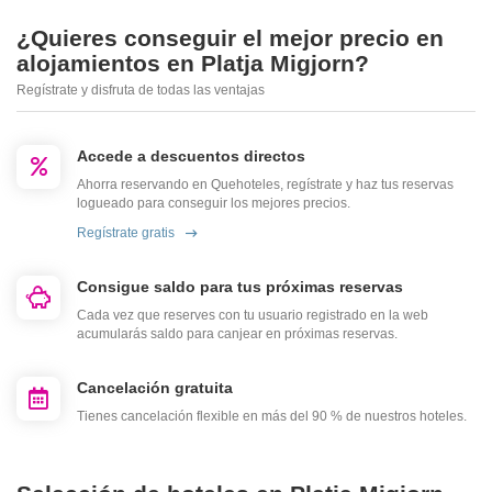
¿Quieres conseguir el mejor precio en
alojamientos en Platja Migjorn?
Regístrate y disfruta de todas las ventajas
Accede a descuentos directos
Ahorra reservando en Quehoteles, regístrate y haz tus reservas
logueado para conseguir los mejores precios.
Regístrate gratis
Consigue saldo para tus próximas reservas
Cada vez que reserves con tu usuario registrado en la web
acumularás saldo para canjear en próximas reservas.
Cancelación gratuita
Tienes cancelación flexible en más del 90 % de nuestros hoteles.