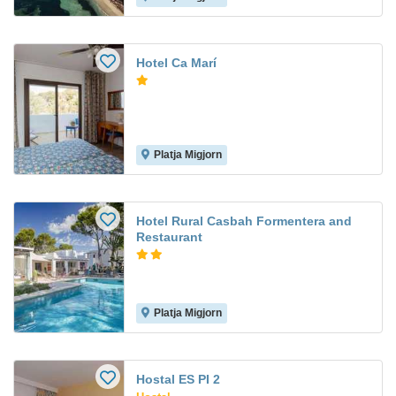
Hotel Ca Marí
Platja Migjorn
Hotel Rural Casbah Formentera and
Restaurant
Platja Migjorn
Hostal ES PI 2