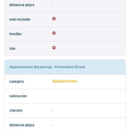
-
Apartamentos Barbarroja - Formentera Break
Apartamentos
-
-