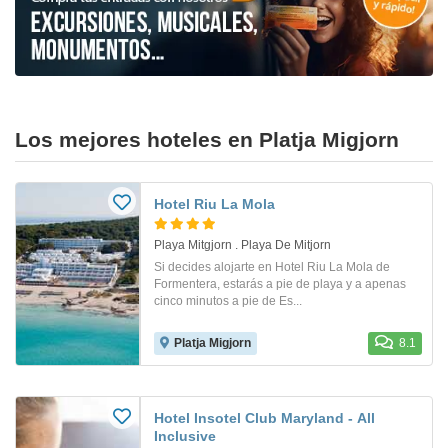
Los mejores hoteles en Platja Migjorn
Hotel Riu La Mola
Playa Mitgjorn . Playa De Mitjorn
Si decides alojarte en Hotel Riu La Mola de
Formentera, estarás a pie de playa y a apenas
cinco minutos a pie de Es...
Platja Migjorn
8.1
Hotel Insotel Club Maryland - All
Inclusive