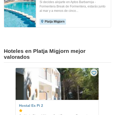
Si decides alojarte en Aptos Barbarroja -
Formentera Break de Formentera, estarás junto
al mar y a menos de cinco...
Platja Migjorn
Hoteles en Platja Migjorn mejor
valorados
Hostal Es Pi 2