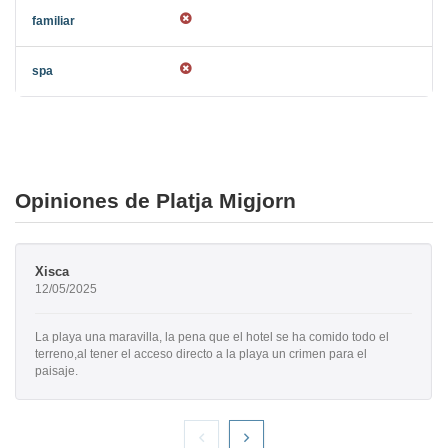
Opiniones de Platja Migjorn
Xisca
12/05/2025
La playa una maravilla, la pena que el hotel se ha comido todo el
terreno,al tener el acceso directo a la playa un crimen para el
paisaje.