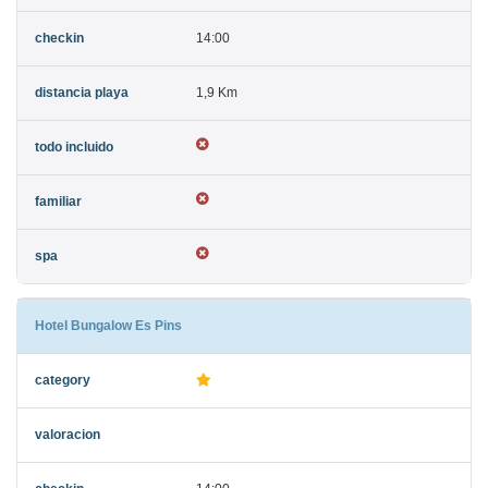
14:00
1,9 Km
Hotel Bungalow Es Pins