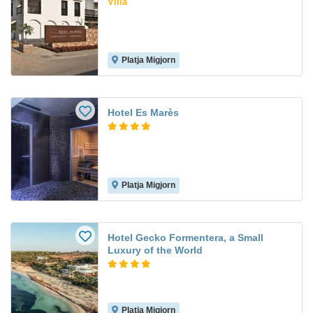
Villa
Platja Migjorn
Hotel Es Marès
Platja Migjorn
Hotel Gecko Formentera, a Small
Luxury of the World
Platja Migjorn