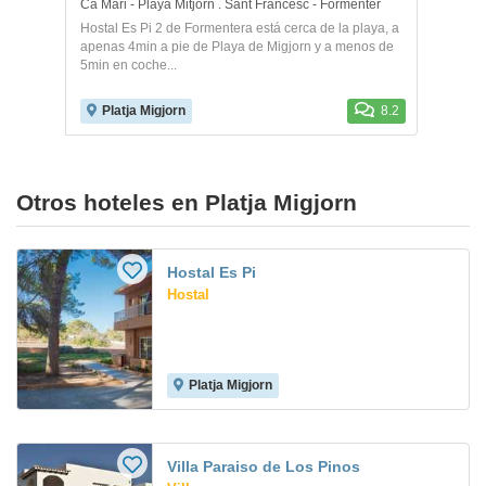
Ca Mari - Playa Mitjorn . Sant Francesc - Formenter
Hostal Es Pi 2 de Formentera está cerca de la playa, a
apenas 4min a pie de Playa de Migjorn y a menos de
5min en coche...
Platja Migjorn
8.2
Otros hoteles en Platja Migjorn
Hostal Es Pi
Hostal
Platja Migjorn
Villa Paraiso de Los Pinos