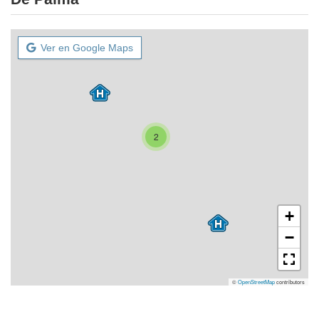
Ver en Google Maps
2
+
−
©
OpenStreetMap
contributors