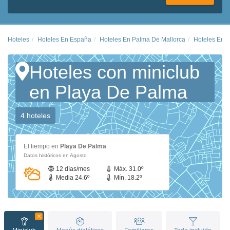
Hoteles
Hoteles En España
Hoteles En Palma De Mallorca
Hoteles En 
Hoteles con miniclub
en Playa De Palma
4 hoteles
El tiempo en
Playa De Palma
Datos históricos en Agosto
12 días/mes
Máx. 31.0º
Media 24.6º
Mín. 18.2º