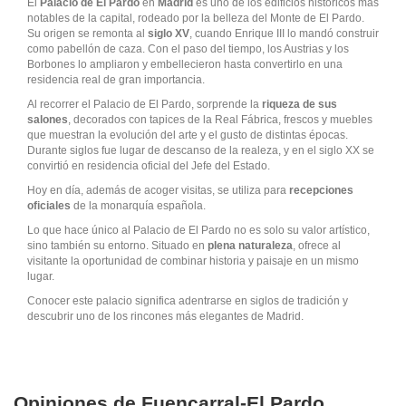
El
Palacio de El Pardo
en
Madrid
es uno de los edificios históricos más
notables de la capital, rodeado por la belleza del Monte de El Pardo.
Su origen se remonta al
siglo XV
, cuando Enrique III lo mandó construir
como pabellón de caza. Con el paso del tiempo, los Austrias y los
Borbones lo ampliaron y embellecieron hasta convertirlo en una
residencia real de gran importancia.
Al recorrer el Palacio de El Pardo, sorprende la
riqueza de sus
salones
, decorados con tapices de la Real Fábrica, frescos y muebles
que muestran la evolución del arte y el gusto de distintas épocas.
Durante siglos fue lugar de descanso de la realeza, y en el siglo XX se
convirtió en residencia oficial del Jefe del Estado.
Hoy en día, además de acoger visitas, se utiliza para
recepciones
oficiales
de la monarquía española.
Lo que hace único al Palacio de El Pardo no es solo su valor artístico,
sino también su entorno. Situado en
plena naturaleza
, ofrece al
visitante la oportunidad de combinar historia y paisaje en un mismo
lugar.
Conocer este palacio significa adentrarse en siglos de tradición y
descubrir uno de los rincones más elegantes de Madrid.
Opiniones de Fuencarral-El Pardo