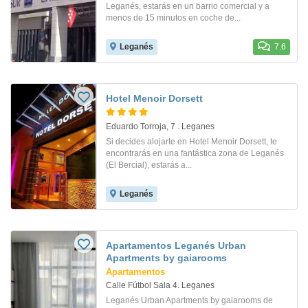
Leganés, estarás en un barrio comercial y a
menos de 15 minutos en coche de...
Leganés
7.6
Hotel Menoir Dorsett
Eduardo Torroja, 7 . Leganes
Si decides alojarte en Hotel Menoir Dorsett, te
encontrarás en una fantástica zona de Leganés
(El Bercial), estarás a...
Leganés
Apartamentos Leganés Urban
Apartments by gaiarooms
Apartamentos
Calle Fútbol Sala 4. Leganes
Leganés Urban Apartments by gaiarooms de