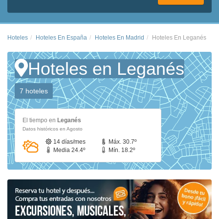
Hoteles
Hoteles En España
Hoteles En Madrid
Hoteles En Leganés
Hoteles en Leganés
7 hoteles
El tiempo en
Leganés
Datos históricos en Agosto
14 días/mes
Máx. 30.7º
Media 24.4º
Mín. 18.2º