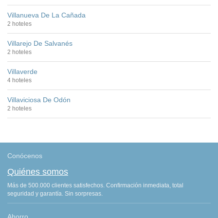
Villanueva De La Cañada
2 hoteles
Villarejo De Salvanés
2 hoteles
Villaverde
4 hoteles
Villaviciosa De Odón
2 hoteles
Conócenos
Quiénes somos
Más de 500.000 clientes satisfechos. Confirmación inmediata, total
seguridad y garantía. Sin sorpresas.
Ahorro