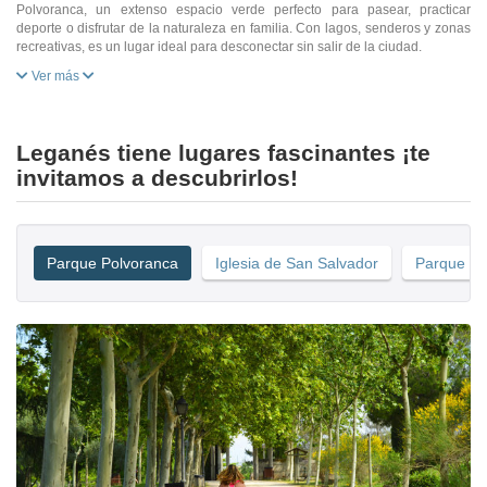
Polvoranca, un extenso espacio verde perfecto para pasear, practicar
deporte o disfrutar de la naturaleza en familia. Con lagos, senderos y zonas
recreativas, es un lugar ideal para desconectar sin salir de la ciudad.
Ver más
Leganés tiene lugares fascinantes ¡te
invitamos a descubrirlos!
Parque Polvoranca
Iglesia de San Salvador
Parque Li