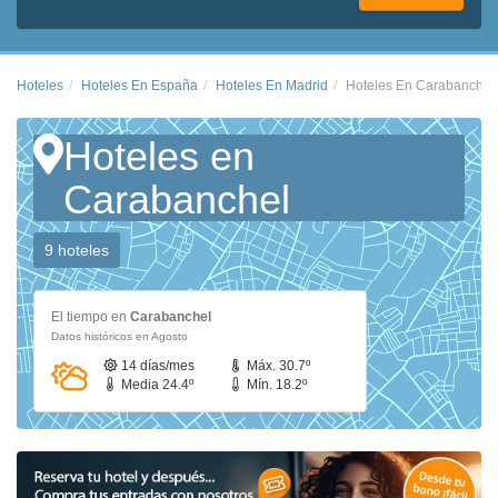
Hoteles
Hoteles En España
Hoteles En Madrid
Hoteles En Carabanchel
Hoteles en
Carabanchel
9 hoteles
El tiempo en
Carabanchel
Datos históricos en Agosto
14 días/mes
Máx. 30.7º
Media 24.4º
Mín. 18.2º