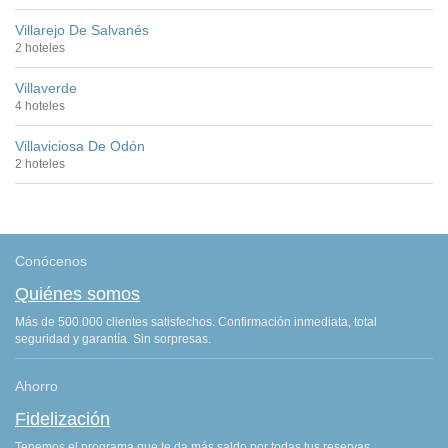
Villarejo De Salvanés
2 hoteles
Villaverde
4 hoteles
Villaviciosa De Odón
2 hoteles
Conócenos
Quiénes somos
Más de 500.000 clientes satisfechos. Confirmación inmediata, total
seguridad y garantía. Sin sorpresas.
Ahorro
Fidelización
Tenemos el programa que te da más saldo por todas tus reservas