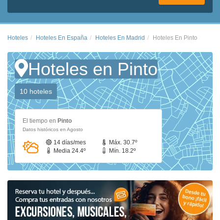
Hoteles
Hoteles En España
Hoteles En Madrid
Hoteles En Pinto
Hoteles en Pinto
10 hoteles
El tiempo en
Pinto
Datos históricos en Agosto
14 días/mes
Máx. 30.7º
Media 24.4º
Mín. 18.2º