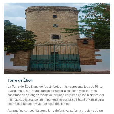
Torre de Éboli
La
Torre de Éboli
, uno de los símbolos más representativos de
Pinto
,
guarda entre sus muros
siglos de historia
, misterio y poder. Esta
construcción de origen medieval, situada en pleno casco histórico del
municipio, destaca por su imponente estructura de ladrillo y su silueta
sobria que ha sobrevivido al paso del tiempo.
Aunque fue concebida como torre defensiva, su fama proviene de un