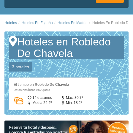
Hoteles
Hoteles En España
Hoteles En Madrid
Hoteles En Robledo De 
Hoteles en Robledo
De Chavela
3 hoteles
El tiempo en
Robledo De Chavela
Datos históricos en Agosto
14 días/mes
Máx. 30.7º
Media 24.4º
Mín. 18.2º