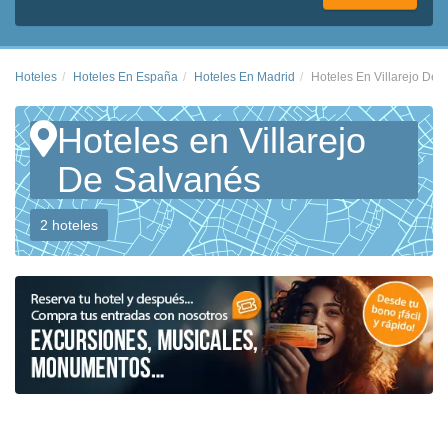
Hoteles
Hoteles En España
Hoteles En Madrid
Hoteles En Villarejo De 
Hoteles en Villarejo
De Salvanés
2 hoteles