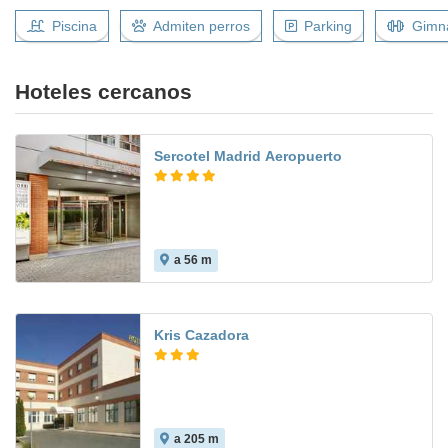
Piscina
Admiten perros
Parking
Gimn
Hoteles cercanos
Sercotel Madrid Aeropuerto
a 56 m
8.4
Kris Cazadora
a 205 m