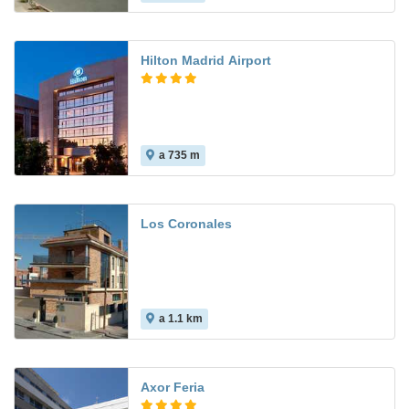
Hilton Madrid Airport
a 735 m
8.4
Los Coronales
a 1.1 km
9.2
Axor Feria