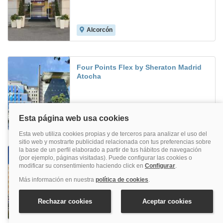
Alcorcón
8.0
Four Points Flex by Sheraton Madrid
Atocha
Atocha
Travelodge Madrid Coslada Aeropuerto
Coslada
8.3