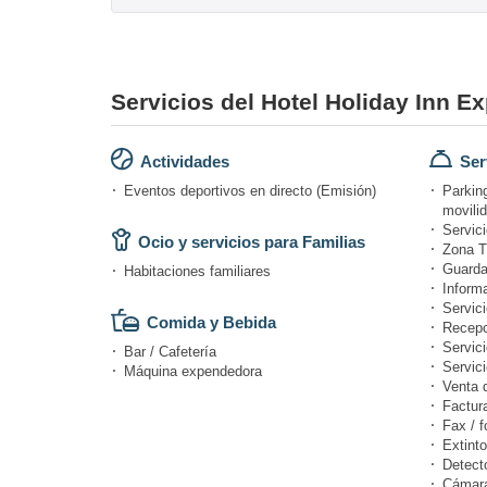
Servicios del Hotel Holiday Inn Ex
Actividades
Ser
Eventos deportivos en directo (Emisión)
Parkin
movili
Servici
Ocio y servicios para Familias
Zona T
Guarda
Habitaciones familiares
Informa
Servici
Comida y Bebida
Recepc
Servic
Bar / Cafetería
Servic
Máquina expendedora
Venta 
Factur
Fax / f
Extinto
Detect
Cámara