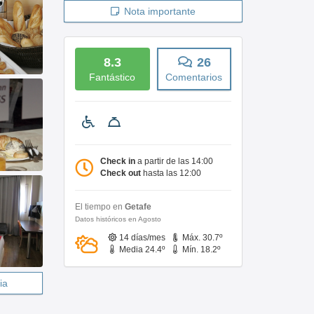
Nota importante
8.3
26
Fantástico
Comentarios
Check in
a partir de las 14:00
Check out
hasta las 12:00
El tiempo en
Getafe
Datos históricos en Agosto
14 días/mes
Máx. 30.7º
Media 24.4º
Mín. 18.2º
ia