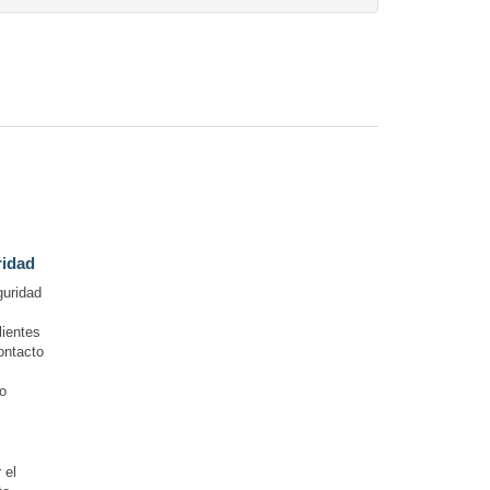
ridad
guridad
lientes
ontacto
o
 el