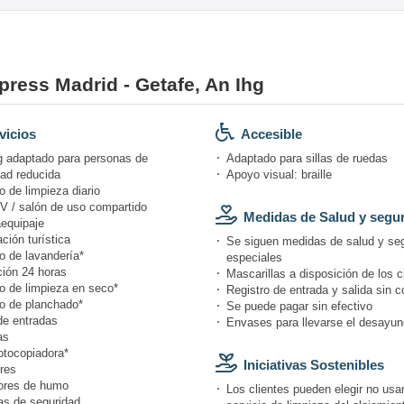
press Madrid - Getafe, An Ihg
vicios
Accesible
g adaptado para personas de
Adaptado para sillas de ruedas
dad reducida
Apoyo visual: braille
o de limpieza diario
V / salón de uso compartido
Medidas de Salud y segu
equipaje
ción turística
Se siguen medidas de salud y se
o de lavandería*
especiales
ión 24 horas
Mascarillas a disposición de los c
io de limpieza en seco*
Registro de entrada y salida sin c
io de planchado*
Se puede pagar sin efectivo
de entradas
Envases para llevarse el desayun
as
otocopiadora*
Iniciativas Sostenibles
res
ores de humo
Los clientes pueden elegir no usar
s de seguridad