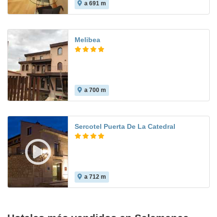
a 691 m
Melibea
a 700 m
8.6
Sercotel Puerta De La Catedral
a 712 m