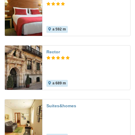
a 592 m
9.0
Rector
a 689 m
Suites&homes