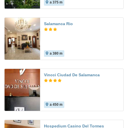
a 375 m
Salamanca Rio
a 380 m
5.9
Vincci Ciudad De Salamanca
a 450 m
8.2
Hospedium Casino Del Tormes