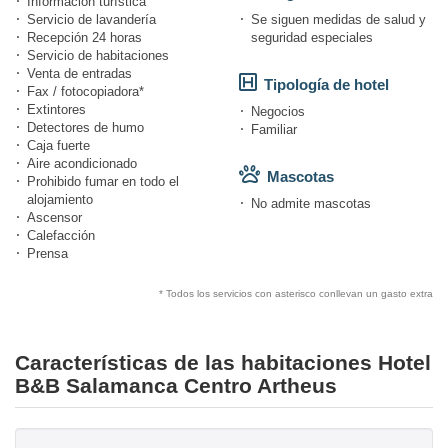
Información turística
Servicio de lavandería
Se siguen medidas de salud y
Recepción 24 horas
seguridad especiales
Servicio de habitaciones
Venta de entradas
Tipología de hotel
Fax / fotocopiadora*
Extintores
Negocios
Detectores de humo
Familiar
Caja fuerte
Aire acondicionado
Mascotas
Prohibido fumar en todo el
alojamiento
No admite mascotas
Ascensor
Calefacción
Prensa
* Todos los servicios con asterisco conllevan un gasto extra
Características de las habitaciones Hotel
B&B Salamanca Centro Artheus