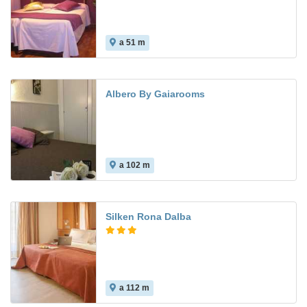
a 51 m
8.7
Albero By Gaiarooms
a 102 m
Silken Rona Dalba
a 112 m
9.0