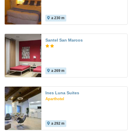
a 230 m
Santel San Marcos
a 269 m
6.1
Ines Luna Suites
Aparthotel
a 292 m