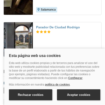
Salamanca
8.6
Parador De Ciudad Rodrigo
Ciudad Rodrigo
6.9
Buscar también en
Provincia
Salamanca
Aldeadávila De La Ribera
Béjar
Candelario
Ciudad Rodrigo
Comarca Sierra De Francia