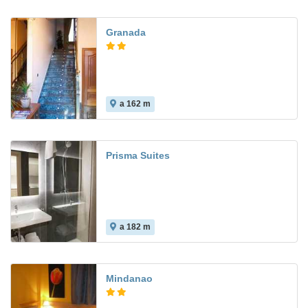
Granada
a 162 m
Prisma Suites
a 182 m
Mindanao