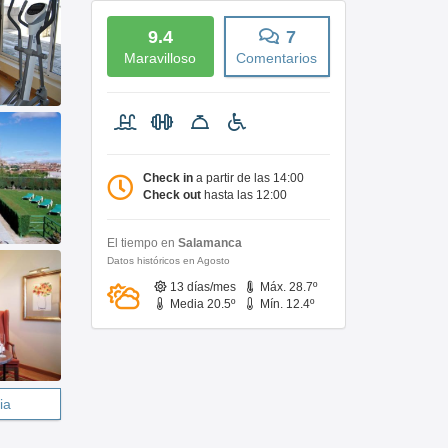
9.4
7
Maravilloso
Comentarios
Check in
a partir de las 14:00
Check out
hasta las 12:00
El tiempo en
Salamanca
Datos históricos en Agosto
13 días/mes
Máx. 28.7º
Media 20.5º
Mín. 12.4º
ia