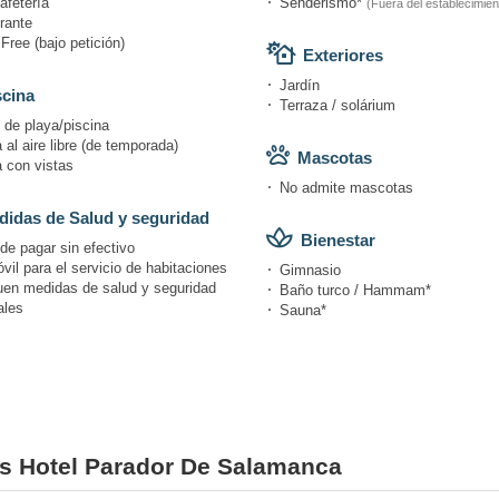
afetería
Senderismo*
(Fuera del establecimien
rante
Free (bajo petición)
Exteriores
Jardín
scina
Terraza / solárium
 de playa/piscina
 al aire libre (de temporada)
Mascotas
a con vistas
No admite mascotas
idas de Salud y seguridad
Bienestar
de pagar sin efectivo
il para el servicio de habitaciones
Gimnasio
uen medidas de salud y seguridad
Baño turco / Hammam*
ales
Sauna*
nes Hotel Parador De Salamanca