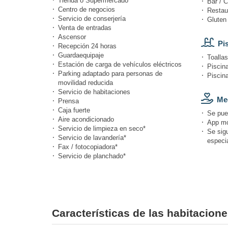
Tienda o Supermercado
Bar / C
Centro de negocios
Restau
Servicio de conserjería
Gluten 
Venta de entradas
Ascensor
Pi
Recepción 24 horas
Guardaequipaje
Toallas
Estación de carga de vehículos eléctricos
Piscina
Parking adaptado para personas de
Piscin
movilidad reducida
Servicio de habitaciones
Med
Prensa
Caja fuerte
Se pue
Aire acondicionado
App móv
Servicio de limpieza en seco*
Se sig
Servicio de lavandería*
especi
Fax / fotocopiadora*
Servicio de planchado*
Características de las habitacio