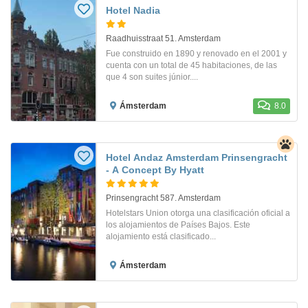
Hotel Nadia
Raadhuisstraat 51. Amsterdam
Fue construido en 1890 y renovado en el 2001 y
cuenta con un total de 45 habitaciones, de las
que 4 son suites júnior....
Ámsterdam
8.0
Hotel Andaz Amsterdam Prinsengracht
- A Concept By Hyatt
Prinsengracht 587. Amsterdam
Hotelstars Union otorga una clasificación oficial a
los alojamientos de Países Bajos. Este
alojamiento está clasificado...
Ámsterdam