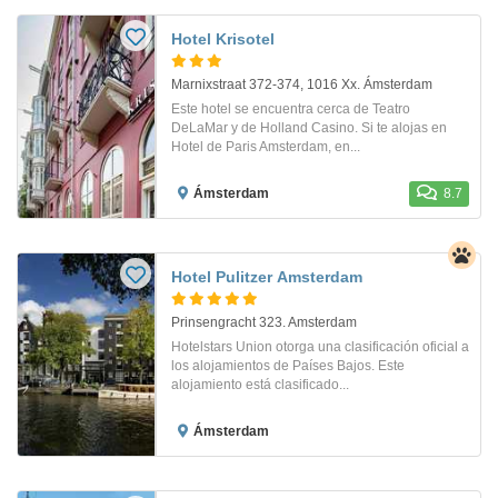
Hotel Krisotel
Marnixstraat 372-374, 1016 Xx. Ámsterdam
Este hotel se encuentra cerca de Teatro
DeLaMar y de Holland Casino. Si te alojas en
Hotel de Paris Amsterdam, en...
Ámsterdam
8.7
Hotel Pulitzer Amsterdam
Prinsengracht 323. Amsterdam
Hotelstars Union otorga una clasificación oficial a
los alojamientos de Países Bajos. Este
alojamiento está clasificado...
Ámsterdam