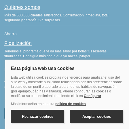
Quiénes somos
Más de 500.000 clientes satisfechos. Confirmación inmediata, total
seguridad y garantía. Sin sorpresas.
Ahorro
Fidelización
Tenemos el programa que te da más saldo por todas tus reservas
finalizadas. Consigue más por lo que ya haces: ¡viajar!
Blog de viajes
Blog hoteles y viajes
Consejos de viajes, ofertas de hoteles y últimas noticias del sector.
Síguenos