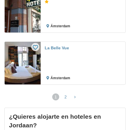
Ámsterdam
La Belle Vue
Ámsterdam
1
2
(página
actual)
¿Quieres alojarte en hoteles en
Jordaan?