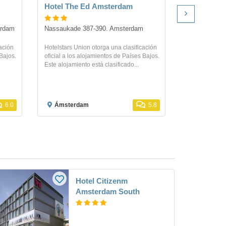
Hotel The Ed Amsterdam
Hotel Ava
Amsterda
erdam
Nassaukade 387-390. Amsterdam
Hobbemakad
ación
Hotelstars Union otorga una clasificación
Bajos.
oficial a los alojamientos de Países Bajos.
Si te hosped
Este alojamiento está clasificado...
Museum Quarte
céntrica ubic
diez minutos..
6.0
Ámsterdam
5.8
Ámsterd
Hotel Citizenm
Amsterdam South