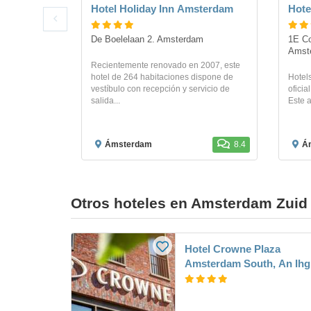
Hotel Holiday Inn Amsterdam
Hote
De Boelelaan 2. Amsterdam
1E Co
Amst
Recientemente renovado en 2007, este
hotel de 264 habitaciones dispone de
Hotels
vestíbulo con recepción y servicio de
oficia
salida...
Este a
Ámsterdam
8.4
Á
Otros hoteles en Amsterdam Zuid
Hotel Crowne Plaza
Amsterdam South, An Ihg