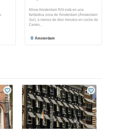
Nhow Amsterdam RAI está en una
k
fantástica zona de Ámsterdam (Ámsterdam
Sur), a menos de diez minutos en coche de
Centro...
Ámsterdam