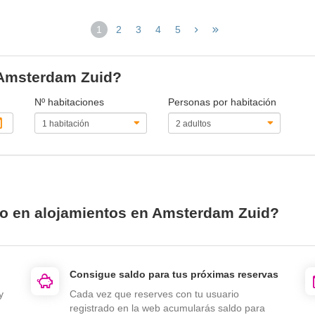
1
2
3
4
5
(página
actual)
n Amsterdam Zuid?
Nº habitaciones
Personas por habitación
io en alojamientos en Amsterdam Zuid?
Consigue saldo para tus próximas reservas
y
Cada vez que reserves con tu usuario
registrado en la web acumularás saldo para