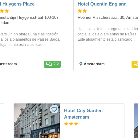
l Huygens Place
Hotel Quentin England
nstantijn Huygensstraat 103-107. 
Roemer Visscherstraat 30. Amst
erdam
Hotelstars Union otorga una clasific
tars Union otorga una clasificación
oficial a los alojamientos de Países 
l a los alojamientos de Países Bajos.
Este alojamiento está clasificado...
lojamiento está clasificado...
msterdam
7.2
Ámsterdam
Hotel City Garden
Amsterdam