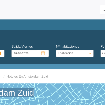
Salida
Viernes
Nº habitaciones
Pe
am
Hoteles En Amsterdam Zuid
rdam Zuid