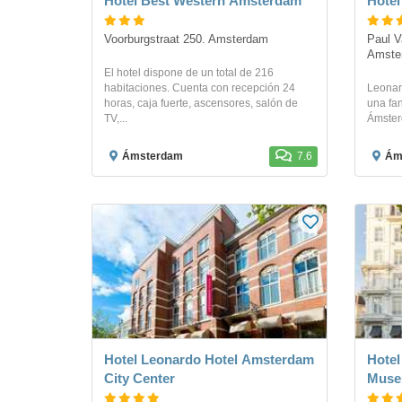
Hotel Best Western Amsterdam
Hotel
Voorburgstraat 250. Amsterdam
Paul V
Amste
El hotel dispone de un total de 216
habitaciones. Cuenta con recepción 24
Leonar
horas, caja fuerte, ascensores, salón de
una fa
TV,...
Ámster
Ámsterdam
7.6
Ám
Hotel Leonardo Hotel Amsterdam
Hotel
City Center
Muse