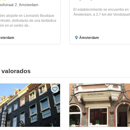
oofstraat 2. Amsterdam
El establecimiento se encuentra en
Ámsterdam, a 2,7 km del Vondelpar
ides alojarte en Leonardo Boutique
otel, disfrutarás de una fantástica
ón en el centro de...
sterdam
Ámsterdam
 valorados