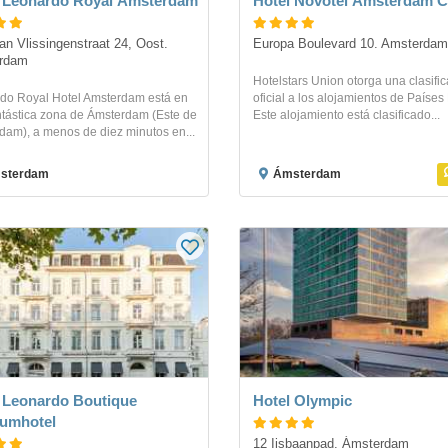
 Leonardo Royal Amsterdam
Hotel Novotel Amsterdam C
an Vlissingenstraat 24, Oost. 
Europa Boulevard 10. Amsterdam
rdam
Hotelstars Union otorga una clasifi
do Royal Hotel Amsterdam está en
oficial a los alojamientos de Países
ntástica zona de Ámsterdam (Este de
Este alojamiento está clasificado...
dam), a menos de diez minutos en...
sterdam
Ámsterdam
 Leonardo Boutique
Hotel Olympic
umhotel
12 Ijsbaanpad. Ámsterdam