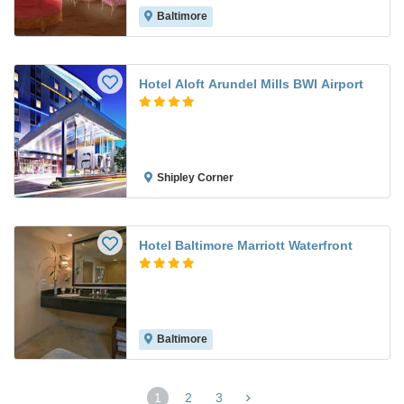
Baltimore
Hotel Aloft Arundel Mills BWI Airport
Shipley Corner
Hotel Baltimore Marriott Waterfront
Baltimore
1
2
3
(página