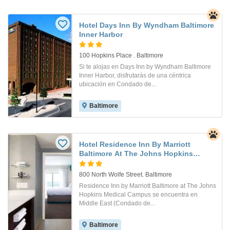
Hotel Days Inn By Wyndham Baltimore
Inner Harbor
100 Hopkins Place . Baltimore
Si te alojas en Days Inn by Wyndham Baltimore
Inner Harbor, disfrutarás de una céntrica
ubicación en Condado de...
Baltimore
Hotel Residence Inn By Marriott
Baltimore At The Johns Hopkins
Medical Campus
800 North Wolfe Street. Baltimore
Residence Inn by Marriott Baltimore at The Johns
Hopkins Medical Campus se encuentra en
Middle East (Condado de...
Baltimore