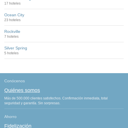
17 hoteles
Ocean City
23 hoteles
Rockville
7 hoteles
Silver Spring
5 hoteles
Conócenos
Quiénes somos
Más de 500.000 clientes satisfechos. Confirmación inmediata, total
seguridad y garantía. Sin sorpresas.
Ahorro
Fidelización