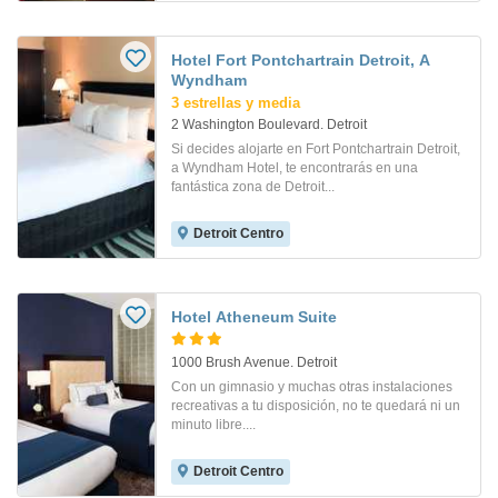
Hotel Fort Pontchartrain Detroit, A
Wyndham
3 estrellas y media
2 Washington Boulevard. Detroit
Si decides alojarte en Fort Pontchartrain Detroit,
a Wyndham Hotel, te encontrarás en una
fantástica zona de Detroit...
Detroit Centro
Hotel Atheneum Suite
1000 Brush Avenue. Detroit
Con un gimnasio y muchas otras instalaciones
recreativas a tu disposición, no te quedará ni un
minuto libre....
Detroit Centro