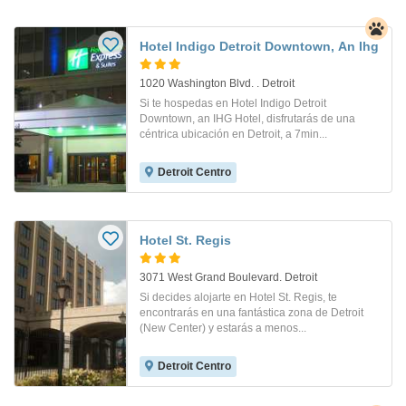
Hotel Indigo Detroit Downtown, An Ihg
1020 Washington Blvd. . Detroit
Si te hospedas en Hotel Indigo Detroit
Downtown, an IHG Hotel, disfrutarás de una
céntrica ubicación en Detroit, a 7min...
Detroit Centro
Hotel St. Regis
3071 West Grand Boulevard. Detroit
Si decides alojarte en Hotel St. Regis, te
encontrarás en una fantástica zona de Detroit
(New Center) y estarás a menos...
Detroit Centro