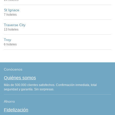
St Ignace
7 hoteles
Traverse City
13 hoteles
Troy
6 hoteles
Conócenos
Quiénes somos
Más de 500.000 clientes satisfechos. Confirmación inmediata, total
seguridad y garantía. Sin sorpresas.
Ahorro
Fidelización