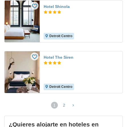
Hotel Shinola
Detroit Centro
Hotel The Siren
Detroit Centro
1
2
(página
actual)
¿Quieres alojarte en hoteles en