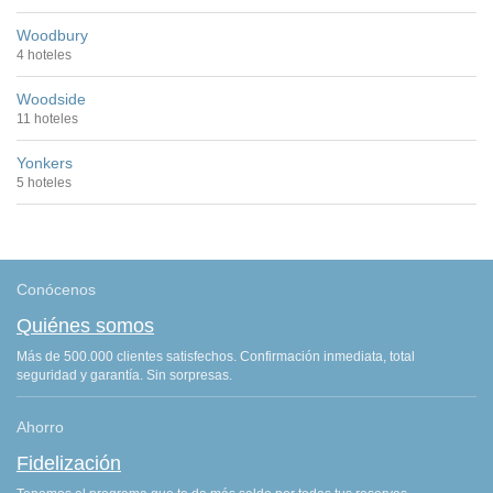
Woodbury
4 hoteles
Woodside
11 hoteles
Yonkers
5 hoteles
Conócenos
Quiénes somos
Más de 500.000 clientes satisfechos. Confirmación inmediata, total
seguridad y garantía. Sin sorpresas.
Ahorro
Fidelización