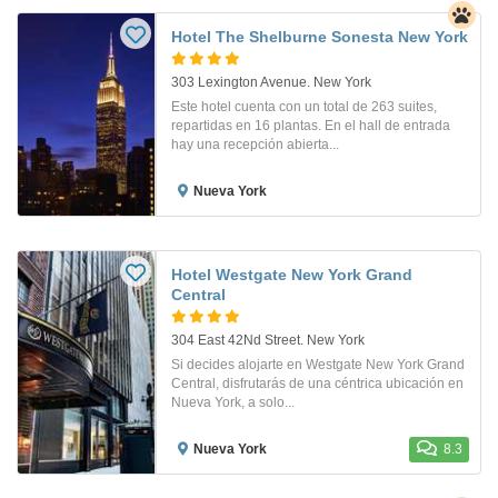
Hotel The Shelburne Sonesta New York
303 Lexington Avenue. New York
Este hotel cuenta con un total de 263 suites,
repartidas en 16 plantas. En el hall de entrada
hay una recepción abierta...
Nueva York
Hotel Westgate New York Grand
Central
304 East 42Nd Street. New York
Si decides alojarte en Westgate New York Grand
Central, disfrutarás de una céntrica ubicación en
Nueva York, a solo...
Nueva York
8.3