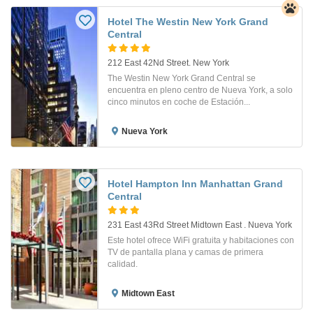
Hotel The Westin New York Grand
Central
212 East 42Nd Street. New York
The Westin New York Grand Central se
encuentra en pleno centro de Nueva York, a solo
cinco minutos en coche de Estación...
Nueva York
Hotel Hampton Inn Manhattan Grand
Central
231 East 43Rd Street Midtown East . Nueva York
Este hotel ofrece WiFi gratuita y habitaciones con
TV de pantalla plana y camas de primera
calidad.
Midtown East