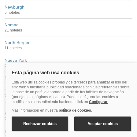
Newburgh
5 hoteles
Nomad
21 hoteles
North Bergen
11 hoteles
Nueva York
787 hoteles
Nueva York Centro
440 hoteles
Olean
3 hoteles
Plainview
7 hoteles
Plattsburgh
5 hoteles