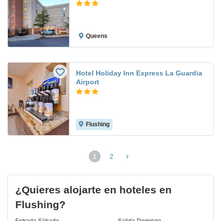
Queens
Hotel Holiday Inn Express La Guardia
Airport
Flushing
1
2
(página
actual)
¿Quieres alojarte en hoteles en
Flushing?