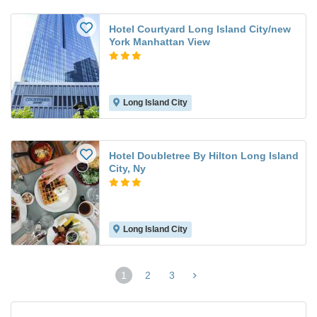
Hotel Courtyard Long Island City/new
York Manhattan View
Long Island City
Hotel Doubletree By Hilton Long Island
City, Ny
Long Island City
1
2
3
(página
actual)