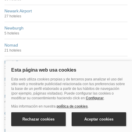
Newark Airport
27 hoteles
Newburgh
5 hoteles
Nomad
21 hoteles
North Bergen
11 hoteles
Nueva York
787 hoteles
Nueva York Centro
440 hoteles
Olean
3 hoteles
Plainview