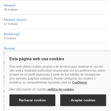
Newark
30 hoteles
Newark Airport
27 hoteles
Newburgh
5 hoteles
Nomad
21 hoteles
North Bergen
11 hoteles
Nueva York
787 hoteles
Nueva York Centro
440 hoteles
Olean
3 hoteles