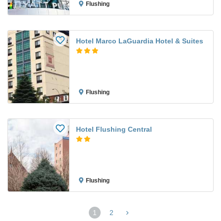
Flushing
Hotel Marco LaGuardia Hotel & Suites
Flushing
Hotel Flushing Central
Flushing
1
2
(página