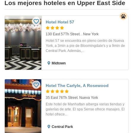
Los mejores hoteles en Upper East Side
Hotel Hotel 57
130 East 57Th Street. . New York
Hotel 57 se encuentra en pleno centro de Nueva
York, a 3min a pie de Bloomingdale's y a 9min de
Central Park. Además,...
Midtown
Hotel The Carlyle, A Rosewood
35 East 76Th Street. Nueva York
Este hotel de Manhattan alberga varias tiendas y
galerías de arte. El spa Sense ofrece masajes. El
hotel ofrece...
Central Park