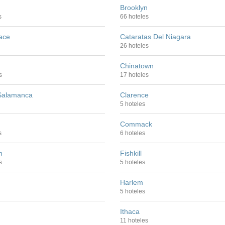
Brooklyn
s
66 hoteles
ace
Cataratas Del Niagara
26 hoteles
Chinatown
s
17 hoteles
 Salamanca
Clarence
5 hoteles
Commack
s
6 hoteles
h
Fishkill
s
5 hoteles
Harlem
5 hoteles
Ithaca
11 hoteles