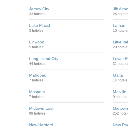
Jersey City
Jfk Airpo
33 hoteles
26 hotele
Lake Placid
Latham
3 hoteles
10 hotele
Linwood
Little Ita
5 hoteles
20 hotele
Long Island City
Lower E
44 hoteles
31 hotele
Mahopac
Malta
7 hoteles
14 hotele
Maspeth
Melville
7 hoteles
9 hoteles
Midtown East
Midtown
99 hoteles
252 hotel
New Hartford
New Roc