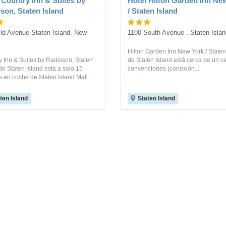
 Country Inn & Suites by
Hotel Hilton Garden Inn Ne
son, Staten Island
/ Staten Island
ld Avenue Staten Island. New 
1100 South Avenue . Staten Islan
Hilton Garden Inn New York / Staten
 Inn & Suites by Radisson, Staten
de Staten Island está cerca de un c
de Staten Island está a solo 15
convenciones (conexión...
 en coche de Staten Island Mall...
ten Island
Staten Island