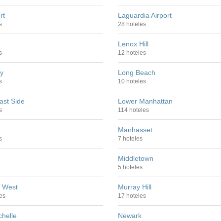
rt
Laguardia Airport
s
28 hoteles
Lenox Hill
s
12 hoteles
ly
Long Beach
s
10 hoteles
ast Side
Lower Manhattan
s
114 hoteles
Manhasset
s
7 hoteles
Middletown
5 hoteles
 West
Murray Hill
es
17 hoteles
helle
Newark